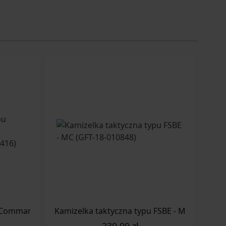
 Commando Chest - wz.93 Pantera leśna (GFT-18-011416)
Kamizelka taktyczna typu FSBE - MC (GFT-18-
239,99 zł