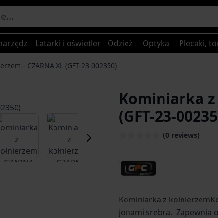
narzędzia
Latarki i oświetlenie
Odzież
Optyka
Plecaki, to
ierzem - CZARNA XL (GFT-23-002350)
Kominiarka z
(GFT-23-00235
er image
View larger image
View larger image
View larger image
(0 reviews)
Kominiarka z kołnierzemK
jonami srebra. Zapewnia o