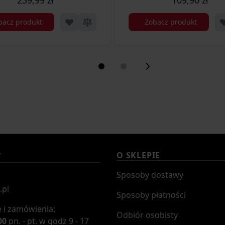
bacz produkt
Zobacz produkt
O SKLEPIE
T
Sposoby dostawy
.pl
Sposoby płatności
 i zamówienia:
Odbiór osobisty
00
pn. - pt. w godz 9 - 17