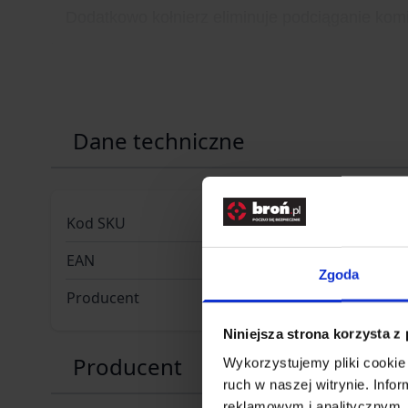
Dodatkowo kołnierz eliminuje podciąganie kom
Dane techniczne
Kod SKU
GF.GFT-23
EAN
59025435
Zgoda
Producent
GFC TACT
Niniejsza strona korzysta z
Producent
Wykorzystujemy pliki cookie 
ruch w naszej witrynie. Inf
reklamowym i analitycznym. 