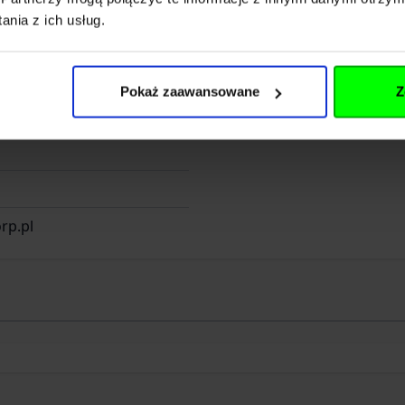
nia z ich usług.
. z o.o. Sp. K.
Pokaż zaawansowane
Z
Długosza 42-46
rp.pl