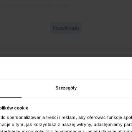
iniarki podczas ruchów głową.
Rozwiń opis
-002350-06
40874
Szczegóły
ICAL
 plików cookie
do spersonalizowania treści i reklam, aby oferować funkcje sp
ormacje o tym, jak korzystasz z naszej witryny, udostępniamy p
Partnerzy mogą połączyć te informacje z innymi danymi otrzym