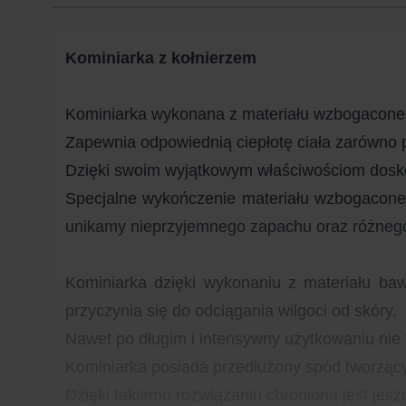
Kominiarka z kołnierzem
Kominiarka wykonana z materiału wzbogacone
Zapewnia odpowiednią ciepłotę ciała zarówno
Dzięki swoim wyjątkowym właściwościom doskon
Specjalne wykończenie materiału wzbogacone o
unikamy nieprzyjemnego zapachu oraz różnego 
Kominiarka dzięki wykonaniu z materiału ba
przyczynia się do odciągania wilgoci od skóry.
Nawet po długim i intensywny użytkowaniu nie t
Kominiarka posiada przedłużony spód tworzący
Dzięki takiemu rozwiązaniu chroniona jest jesz