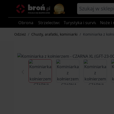
Przejdź do treści
Obrona
Strzelectwo
Turystyka i survival
Noże i 
Odzież
/
Chusty, arafatki, kominiarki
/
Kominiarka z kołn
View larger image
View larger image
View larg