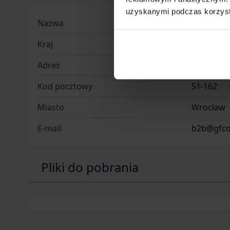
uzyskanymi podczas korzysta
Nazwa
GF Corp Sp
Kraj
Polska
Adres
ul. Jana 
Kod pocztowy
51-162
Miasto
Wrocław
E-mail
b2b@gfco
Pliki do pobrania