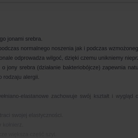
go jonami srebra.
 podczas normalnego noszenia jak i podczas wzmożonego
ale odprowadza wilgoć, dzięki czemu unikniemy nieprzy
 jony srebra (działanie bakteriobójcze) zapewnia natu
rodzaju alergii.
wełniano-elastanowe zachowuje swój kształt i wygląd 
raci swojej elastyczności.
 kołnierz.
cze większa część szyi.