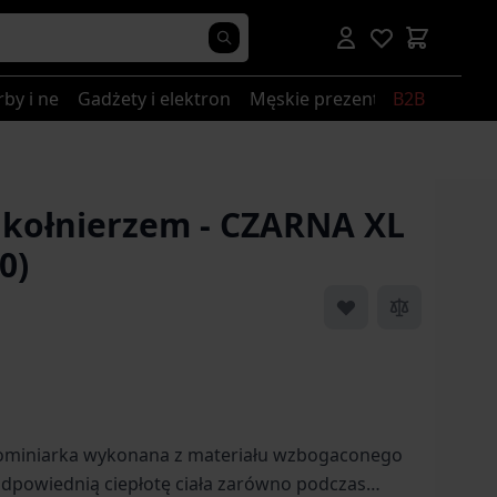
rby i nerki
Gadżety i elektronika
Męskie prezenty
B2B
 kołnierzem - CZARNA XL
0)
ominiarka wykonana z materiału wzbogaconego
dpowiednią ciepłotę ciała zarówno podczas