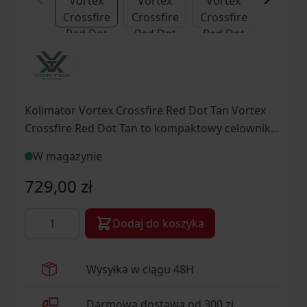
Kolimator Vortex Crossfire Red Dot Tan Vortex
Crossfire Red Dot Tan to kompaktowy celownik
kolimatorowy zaprojektowany z myślą o
W magazynie
użytkownikach, którzy oczekują sprawdzonej
jakości, solidnej konstrukcji i funkcjonalności w
729,00 zł
rozsądnej cenie. Model ten stanowi atrakcyjne
Ilość
rozwiązanie dla osób, które chcą wejść w świat
Dodaj do koszyka
celowników kolimatorowych bez konieczności
sięgania po kosztowne konstrukcje klasy
Wysyłka w ciągu 48H
premium, a jednocześnie nie chcą rezygnować z
trwałości i niezawodności.
Darmowa dostawa od 300 zł