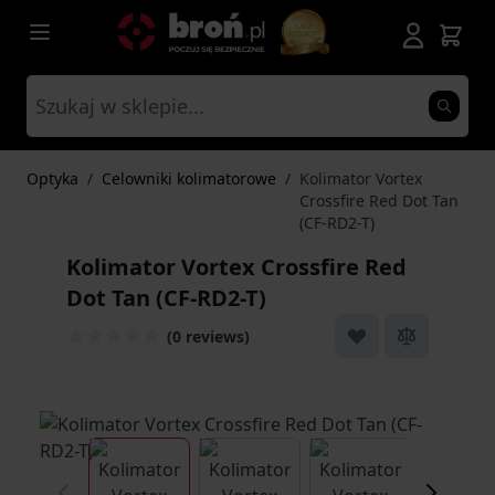
Przejdź do treści
Optyka
/
Celowniki kolimatorowe
/
Kolimator Vortex
Crossfire Red Dot Tan
(CF-RD2-T)
Kolimator Vortex Crossfire Red
Dot Tan (CF-RD2-T)
(0 reviews)
View larger image
View larger image
View larger ima
Vi