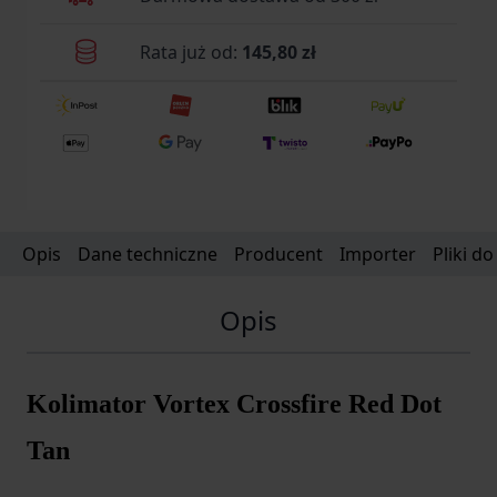
Rata już od:
145,80 zł
Opis
Dane techniczne
Producent
Importer
Pliki d
Opis
Kolimator Vortex Crossfire Red Dot
Tan