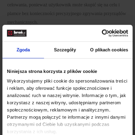
celowania, ponieważ użytkownik może skupić się na celu i
plamce bez konieczności precyzyjnego zgrywania przyrządów
mechanicznych.
Nowoczesna optyka i czytelny obraz
Zgoda
Szczegóły
O plikach cookies
Model Crossfire Red Dot korzysta z wielowarstwowej optyki z
powłokami antyrefleksyjnymi, które poprawiają transmisję
światła i zwiększają klarowność obrazu. Dzięki temu
Niniejsza strona korzysta z plików cookie
użytkownik otrzymuje jasny, czytelny obraz oraz lepszy
Wykorzystujemy pliki cookie do spersonalizowania treści
i reklam, aby oferować funkcje społecznościowe i
komfort obserwacji w zróżnicowanych warunkach
analizować ruch w naszej witrynie. Informacje o tym, jak
oświetleniowych.
korzystasz z naszej witryny, udostępniamy partnerom
społecznościowym, reklamowym i analitycznym.
Kolimator oferuje 11 poziomów regulacji jasności plamki, co
Partnerzy mogą połączyć te informacje z innymi danymi
pozwala łatwo dopasować intensywność podświetlenia do
otrzymanymi od Ciebie lub uzyskanymi podczas
aktualnych warunków terenowych i pogodowych.
korzystania z ich usług.