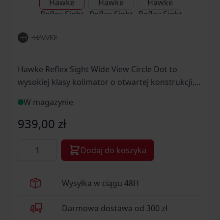
Hawke Reflex Sight Wide View Circle Dot to
wysokiej klasy kolimator o otwartej konstrukcji,
zaprojektowany z myślą o broni krótkiej,
W magazynie
strzelbach oraz karabinkach myśliwskich i
sportowych.
939,00 zł
Ilość
Dodaj do koszyka
Wysyłka w ciągu 48H
Darmowa dostawa od 300 zł