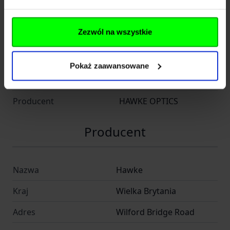
rzeczywiste 1× powiększenie
Zastosowana soczewka zapewnia jasny,
Dane techniczne
wyraźny obraz o wysokiej rozdzielczości i
Zezwól na wszystkie
wiernym odwzorowaniu kolorów, bez
Kod SKU
KOL.354-143
zniekształceń czy paralaksy już od 9 metrów.
Pokaż zaawansowane
EAN
5054492121458
✅ Niska masa – tylko 57 g
Ultralekki korpus wykonany z anodyzowanego
Producent
HAWKE OPTICS
aluminium gwarantuje odporność na wstrząsy,
nie obciąża broni i zapewnia komfort
Producent
użytkowania w długich sesjach strzeleckich.
Dane techniczne:
Nazwa
Hawke
Typ konstrukcji Otwarta
Kraj
Wielka Brytania
Znak celowniczy Czerwona kropka 2 MOA +
okrąg 35 MOA
Adres
Wilford Bridge Road
Powiększenie 1× (rzeczywiste)