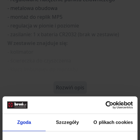
- metalowa obudowa
- montaż do replik MP5
- regulacja w pionie i poziomie
- zasilanie: 1 x bateria CR2032 (brak w zestawie)
W zestawie znajduje się:
- kolimator
- ściereczka do czyszczenia
- klucz imbusowy do montażu
Rozwiń opis
Dane techniczne
Zgoda
Szczegóły
O plikach cookies
Kod SKU
GF.AMO-10-024269