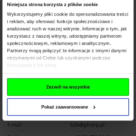
EAN
5902543169877
Niniejsza strona korzysta z plików cookie
Producent
AIM-O
Wykorzystujemy pliki cookie do spersonalizowania treści
i reklam, aby oferować funkcje społecznościowe i
analizować ruch w naszej witrynie. Informacje o tym, jak
Producent
korzystasz z naszej witryny, udostępniamy partnerom
społecznościowym, reklamowym i analitycznym.
Partnerzy mogą połączyć te informacje z innymi danymi
INFINITY FUND Sp z o. o.
otrzymanymi od Ciebie lub uzyskanymi podczas
Nazwa
SK
korzystania z ich usług.
Kraj
Polska
Adres
Jana Długosza 42-46
Zezwól na wszystkie
Kod pocztowy
51-162
Pokaż zaawansowane
Miasto
Wrocław
E-mail
b2b@gfcorp.pl