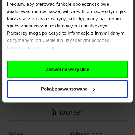
i reklam, aby oferować funkcje społecznościowe i
analizować ruch w naszej witrynie. Informacje o tym, jak
Producent
korzystasz z naszej witryny, udostępniamy partnerom
społecznościowym, reklamowym i analitycznym.
Partnerzy mogą połączyć te informacje z innymi danymi
Satien Stainless Steel
Nazwa
otrzymanymi od Ciebie lub uzyskanymi podczas
Public Company Limited
korzystania z ich usług.
Kraj
Tajlandia
Adres
324 Lat Krabang Rd.
Zezwól na wszystkie
Miasto
Lat Krabang
Pokaż zaawansowane
E-mail
info@zebra-head.com
Importer
Nazwa
Kolba sp. z o.o.