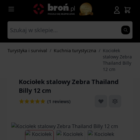
Przejdź do treści
Turystyka i survival
/
Kuchnia turystyczna
/
Kociołek
stalowy Zebra
Thailand Billy
12 cm
Kociołek stalowy Zebra Thailand
Billy 12 cm
(1 reviews)
View larger image
View larger image
View larger ima
Vi