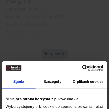
Masa [g]-550
Szerokość [mm]-120
Wysokość całkowita [mm]-120
EAN;8851991516160
Symbol dostawcy
1516160
Rozwiń opis
Dane techniczne
Zgoda
Szczegóły
O plikach cookies
Kod SKU
KOL.814-019
EAN
8851991516122
Niniejsza strona korzysta z plików cookie
Producent
ZEBRA
Wykorzystujemy pliki cookie do spersonalizowania treści