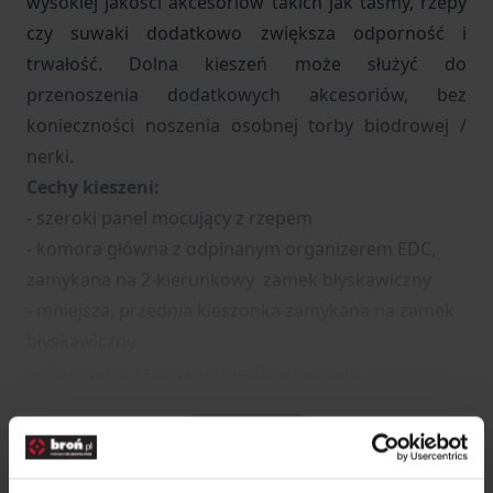
wysokiej
jakości akcesoriów takich
jak taśmy, rzepy
czy suwaki dodatkowo zwiększa odporność i
trwałość.
Dolna kieszeń może służyć do
przenoszenia dodatkowych akcesoriów, bez
konieczności noszenia osobnej torby biodrowej /
nerki.
Cechy kieszeni:
- szeroki panel mocujący z rzepem
- komora główna z odpinanym organizerem EDC,
zamykana na 2-kierunkowy zamek błyskawiczny
- mniejsza, przednia kieszonka zamykana na zamek
błyskawiczny
- otwory drenażowe na spodzie kieszeni
Rozwiń opis