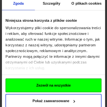
Dane techniczne
Zgoda
Szczegóły
O plikach cookies
Kod SKU
GF.PRI-19-031802
Niniejsza strona korzysta z plików cookie
Wykorzystujemy pliki cookie do spersonalizowania treści
EAN
5902543963918
i reklam, aby oferować funkcje społecznościowe i
Producent
PRIMAL GEAR
analizować ruch w naszej witrynie. Informacje o tym, jak
korzystasz z naszej witryny, udostępniamy partnerom
społecznościowym, reklamowym i analitycznym.
Producent
Partnerzy mogą połączyć te informacje z innymi danymi
otrzymanymi od Ciebie lub uzyskanymi podczas
korzystania z ich usług.
Nazwa
GF CORP Sp. Z o.o. Sp.k.
Kraj
Polska
Zezwól na wszystkie
Adres
ul. Jana Długosza 42-46
Kod pocztowy
51-162
Pokaż zaawansowane