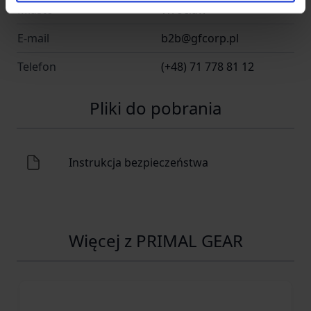
Miasto
Wrocław
E-mail
b2b@gfcorp.pl
Telefon
(+48) 71 778 81 12
Pliki do pobrania
Instrukcja bezpieczeństwa
Więcej z PRIMAL GEAR