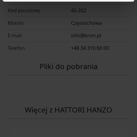
Kod pocztowy
42-202
Miasto
Częstochowa
E-mail
info@bron.pl
Telefon
+48 34 310 60 00
Pliki do pobrania
Więcej z HATTORI HANZO