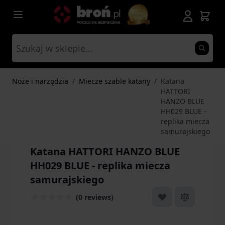
Przejdź do treści
Noże i narzędzia
/
Miecze szable katany
/
Katana
HATTORI
HANZO BLUE
HH029 BLUE -
replika miecza
samurajskiego
Katana HATTORI HANZO BLUE
HH029 BLUE - replika miecza
samurajskiego
(0 reviews)