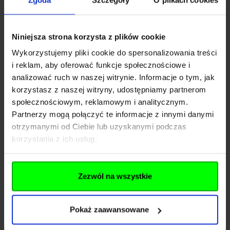
Kod SKU
HH029C-BLUE
Niniejsza strona korzysta z plików cookie
Wykorzystujemy pliki cookie do spersonalizowania treści
EAN
5902944175002
i reklam, aby oferować funkcje społecznościowe i
analizować ruch w naszej witrynie. Informacje o tym, jak
Producent
HATTORI HANZO
korzystasz z naszej witryny, udostępniamy partnerom
społecznościowym, reklamowym i analitycznym.
Producent
Partnerzy mogą połączyć te informacje z innymi danymi
otrzymanymi od Ciebie lub uzyskanymi podczas
korzystania z ich usług.
Bron.pl Sp. z o. o. ul.
Nazwa
Dawidowska 10, 05-500
Zamienie
Zezwól na wszystkie
Kraj
Polska
Pokaż zaawansowane
Drogowców 33/35
Adres
(Oddział )