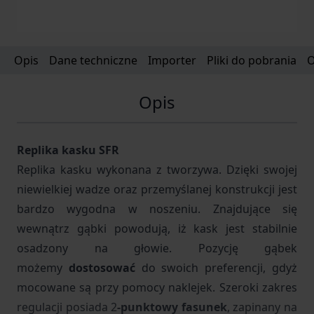
Opis
Dane techniczne
Importer
Pliki do pobrania
O
Opis
Replika kasku SFR
Replika kasku wykonana z tworzywa. Dzięki swojej
niewielkiej wadze oraz przemyślanej konstrukcji jest
bardzo wygodna w noszeniu. Znajdujące się
wewnątrz gąbki powodują, iż kask jest stabilnie
osadzony na głowie. Pozycję gąbek
możemy
dostosować
do swoich preferencji, gdyż
mocowane są przy pomocy naklejek. Szeroki zakres
regulacji posiada 2
-punktowy fasunek
, zapinany na