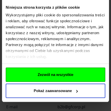
EAN
5902543151377
Niniejsza strona korzysta z plików cookie
Wykorzystujemy pliki cookie do spersonalizowania treści
Producent
FMA
i reklam, aby oferować funkcje społecznościowe i
analizować ruch w naszej witrynie. Informacje o tym, jak
Importer
korzystasz z naszej witryny, udostępniamy partnerom
społecznościowym, reklamowym i analitycznym.
Partnerzy mogą połączyć te informacje z innymi danymi
INFINITY FUND Sp z o. o.
otrzymanymi od Ciebie lub uzyskanymi podczas
Nazwa
SK
korzystania z ich usług.
Kraj
Polska
Zezwól na wszystkie
Adres
Jana Długosza 42-46
Kod pocztowy
51-162
Pokaż zaawansowane
Miasto
Wrocław
E-mail
b2b@gfcorp.pl