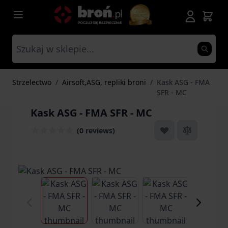
Przejdź do treści
Strzelectwo
/
Airsoft,ASG, repliki broni
/
Kask ASG - FMA
SFR - MC
Kask ASG - FMA SFR - MC
(0 reviews)
View larger image
View larger image
View larger ima
Vi