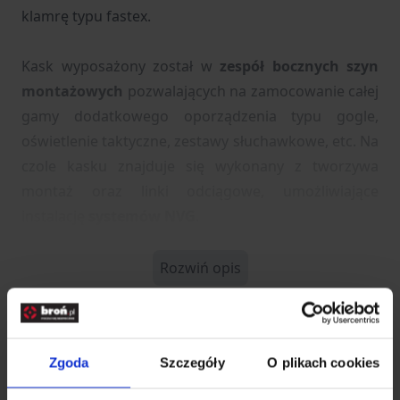
klamrę typu fastex.
Kask wyposażony został w
zespół bocznych szyn
montażowych
pozwalających na zamocowanie całej
gamy dodatkowego oporządzenia typu gogle,
oświetlenie taktyczne, zestawy słuchawkowe, etc. Na
czole kasku znajduje się wykonany z tworzywa
montaż oraz linki odciągowe, umożliwiające
instalację
systemów NVG
.
Rozwiń opis
Dane techniczne
Zgoda
Szczegóły
O plikach cookies
Kod SKU
GF.FMA-21-022379