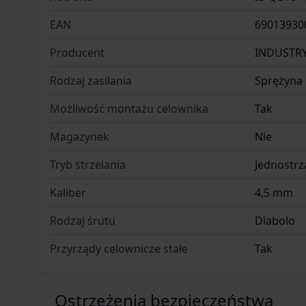
EAN
69013930
Producent
INDUSTR
Rodzaj zasilania
Sprężyna 
Możliwość montażu celownika
Tak
Magazynek
Nie
Tryb strzelania
Jednostr
Kaliber
4,5 mm
Rodzaj śrutu
Diabolo
Przyrządy celownicze stałe
Tak
Ostrzeżenia bezpieczeństwa