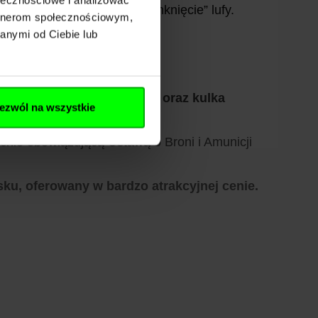
ie załadowanie śrutu i „zamknięcie” lufy.
artnerom społecznościowym,
anymi od Ciebie lub
 tzn:
szpic, grzybek, płaski oraz kulka
ezwól na wszystkie
cnie obowiązującą Ustawą o Broni i Amunicji
ku, oferowany w bardzo atrakcyjnej cenie.