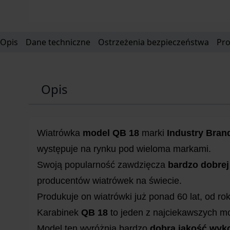
Opis
Dane techniczne
Ostrzeżenia bezpieczeństwa
Pr
Opis
Wiatrówka
model QB 18
marki
Industry Bran
występuje na rynku pod wieloma markami.
Swoją popularność zawdzięcza
bardzo dobrej
producentów wiatrówek na świecie.
Produkuje on wiatrówki już ponad 60 lat, od r
Karabinek
QB 18
to jeden z najciekawszych mod
Model ten wyróżnia bardzo
dobra jakość wyk