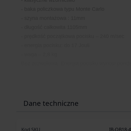
- baka policzkowa typu Monte Carlo
- szyna montażowa : 11mm
- długość całkowita 1105mm
- prędkość początkowa pocisku – 240 m/sec
- energia pocisku: do 17 Jouli
- waga – 2,8 kg
Bez zezwolenia. Energia pocisku wynosi poniże
Dane techniczne
Kod SKU
IB-QB18-