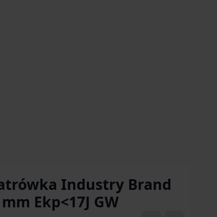
atrówka Industry Brand
,5 mm Ekp<17J GW