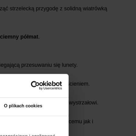
ząć strzelecką przygodę z solidną wiatrówką
 ciemny półmat
.
egającą przesuwaniu się lunety.
zpieczoną specjalnym pierścieniem.
egający niekontrolowanemu wystrzałowi.
O plikach cookies
zyjemność zarówno początkującemu jak i
ołecznościowe i analizować