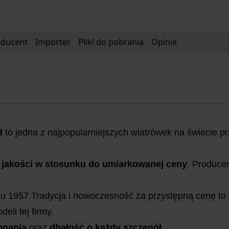
oducent
Importer
Pliki do pobrania
Opinie
d
to jedna z najpopularniejszych wiatrówek na świecie pr
 jakości w stosunku do umiarkowanej ceny
. Produce
oku 1957.Tradycja i nowoczesność za przystępną cenę to 
eli tej firmy.
onania
oraz
dbałość o każdy szczegół
.