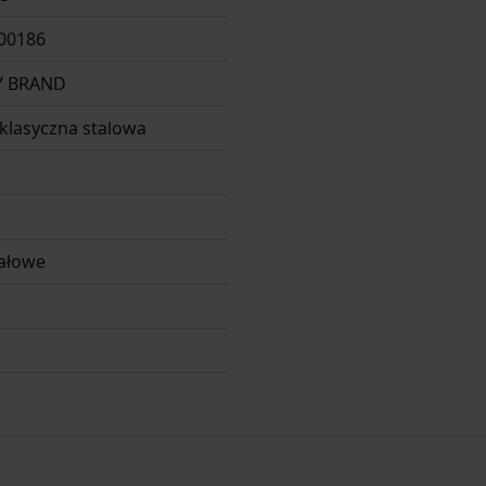
00186
Y BRAND
klasyczna stalowa
załowe