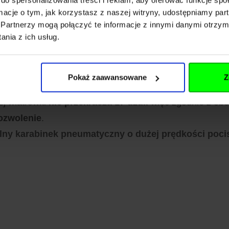
cyjny poprzez „łamanie” lufy, naciąg sprężyny a następn
ormacje o tym, jak korzystasz z naszej witryny, udostępniamy p
 4,5mm oraz 5,5mm
Partnerzy mogą połączyć te informacje z innymi danymi otrzym
nia z ich usług.
ystem spustowy
.
ną
zakończoną koroną poprawiającą celność karabinka.
iejszego od lat na rynku
śrutu ołowianego typu Diabolo
Pokaż zaawansowane
Z
ej wiatrówki
nie przekracza 17 dżuli
więc zgodnie z obe
ozwolenie
.
lny karabinek pneumatyczny o dużej prędkości pocis