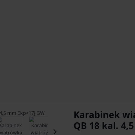
Karabinek wi
er image
View larger image
View larger image
View larger image
QB 18 kal. 4