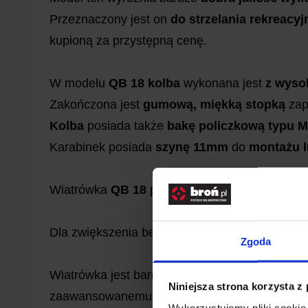
Przeznaczony jest on
do strzelania rekreacy
kupioną za przystępną cenę.
W modelu
QB 18
kolba
wykonana jest
z wyso
Zakończona jest
gumową, miękką stopką
zap
Kolba
posiada także
bakę policzkową typu M
Karabinek posiada
szynę 11mm
do
montażu l
Wiatrówka
QB 18
posiada
w pełni regulowaną
Dla zwiększenia bezpieczeństwa obsługi wiat
Zgoda
Wiatrówka jest bardzo dobrze wyważona. Leży s
Niniejsza strona korzysta z
zaawansowanemu strzelcowi.
Wykorzystujemy pliki cookie 