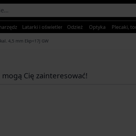
narzędzia
Latarki i oświetlenie
Odzież
Optyka
Plecaki, to
 kal. 4,5 mm Ekp<17J GW
e mogą Cię zainteresować!
ossible using the tab key. You can skip the carousel or go s