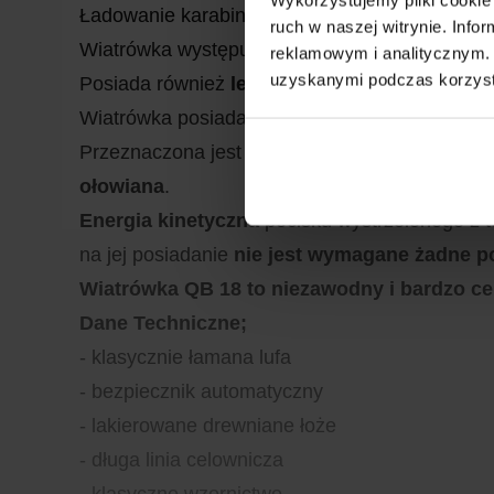
Ładowanie karabinka odbywa się w sposób trady
ruch w naszej witrynie. Inf
Wiatrówka
występuje w dwóch kalibrach lufy:
reklamowym i analitycznym. 
uzyskanymi podczas korzysta
Posiada również
lekki, płynnie działający s
Wiatrówka posiada oczywiście
lufę gwintowa
Przeznaczona jest do stosowania
najpopularn
ołowiana
.
Energia kinetyczna
pocisku wystrzelonego z t
na jej posiadanie
nie jest wymagane żadne p
Wiatrówka QB 18 to niezawodny i bardzo ce
Dane Techniczne;
- klasycznie łamana lufa
- bezpiecznik automatyczny
- lakierowane drewniane łoże
- długa linia celownicza
- klasyczne wzornictwo