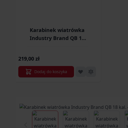
Karabinek wiatrówka
Industry Brand QB 12
kal. 5,5 mm Ekp<17J GW
(IB-QB12-55)
219,00 zł
Dodaj do koszyka
View larger image
View larger image
View larg