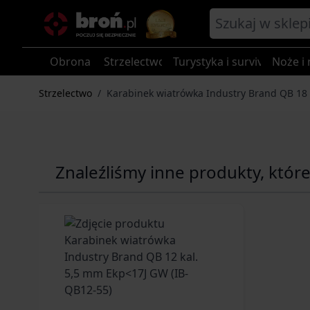
Przejdź do treści
Obrona
Strzelectwo
Turystyka i survival
Noże i 
Strzelectwo
/
Karabinek wiatrówka Industry Brand QB 18
Znaleźliśmy inne produkty, któr
Navigating through the elements of the carousel is p
Press to skip carousel