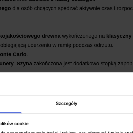
jnego
dla osób chcących spędzać aktywnie czas i rozpoc
kojakościowego drewna
wykończonego na
klasyczny
obiegającą uderzeniu w ramię podczas odrzutu.
onte Carlo
.
unety
.
Szyna
zakończona jest dodatkowo stopką zapobi
 w pionie i w poziomie szczerbinkę oraz muszkę
zabe
rówka
QB 18
posiada
automatyczny bezpiecznik
zapobi
Szczegóły
tabilnie i pewnie. Strzelanie z tej wiatrówki sprawi pr
 plików cookie
do spersonalizowania treści i reklam, aby oferować funkcje sp