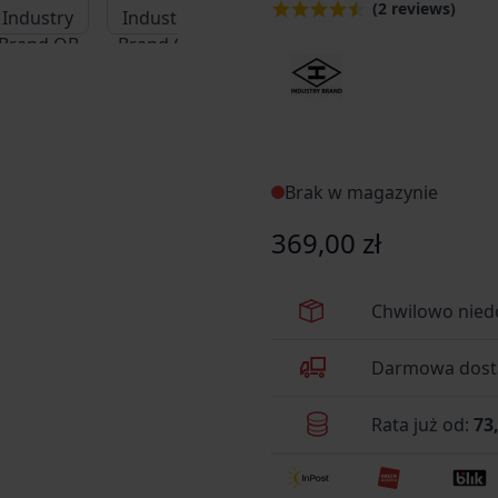
(2 reviews)
Brak w magazynie
369,00 zł
Chwilowo nied
Darmowa dosta
Rata już od:
73,