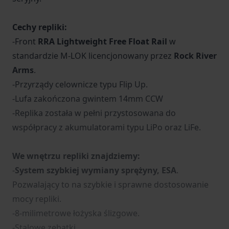
Cechy repliki:
-Front
RRA Lightweight Free Float Rail
w
standardzie M-LOK
licencjonowany przez
Rock River
Arms
.
-Przyrządy celownicze typu Flip Up.
-Lufa zakończona gwintem 14mm CCW
-Replika została w pełni przystosowana do
współpracy z akumulatorami typu LiPo oraz LiFe.
We wnętrzu repliki znajdziemy:
-
System szybkiej wymiany sprężyny, ESA
.
Pozwalający to na szybkie i sprawne dostosowanie
mocy repliki.
-8-milimetrowe łożyska ślizgowe.
-Stalowe zębatki.