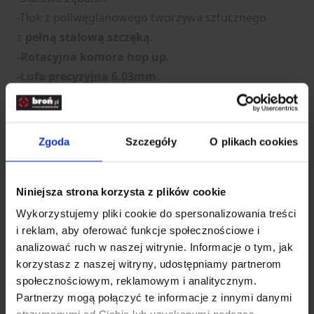
-Tłok z poliwęglanowego tworzywa sztucznego
z
pełną stalową szczęką.
-Rotacyjna komora hop up.
-Lufa precyzyjna 6.03mm.
Zestaw nie zawiera akumulatora ani ładowarki.
Zgoda
Szczegóły
O plikach cookies
W skład zestawu wchodzi:
- replika
Niniejsza strona korzysta z plików cookie
- magazynek
- dodatkowa sprężyna główna M90
Wykorzystujemy pliki cookie do spersonalizowania treści
i reklam, aby oferować funkcje społecznościowe i
- instrukcja obsługi
analizować ruch w naszej witrynie. Informacje o tym, jak
- zestaw naklejek
korzystasz z naszej witryny, udostępniamy partnerom
- katalog
społecznościowym, reklamowym i analitycznym.
Rozwiń opis
Partnerzy mogą połączyć te informacje z innymi danymi