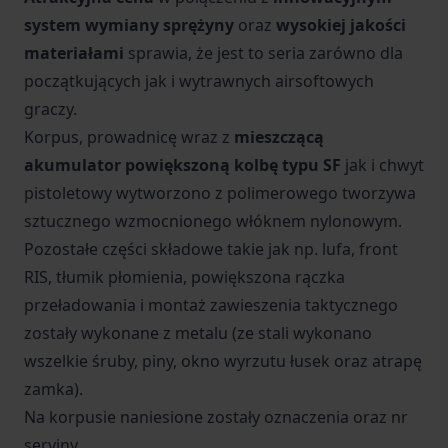
system wymiany sprężyny
oraz
wysokiej jakości
materiałami
sprawia, że jest to seria zarówno dla
początkujących jak i wytrawnych airsoftowych
graczy.
Korpus, prowadnicę wraz z
mieszczącą
akumulator powiększoną kolbę typu SF
jak i chwyt
pistoletowy wytworzono z polimerowego tworzywa
sztucznego wzmocnionego włóknem nylonowym.
Pozostałe części składowe takie jak np. lufa, front
RIS, tłumik płomienia, powiększona rączka
przeładowania i montaż zawieszenia taktycznego
zostały wykonane z metalu (ze stali wykonano
wszelkie śruby, piny, okno wyrzutu łusek oraz atrapę
zamka).
Na korpusie naniesione zostały oznaczenia oraz nr
seryjny.