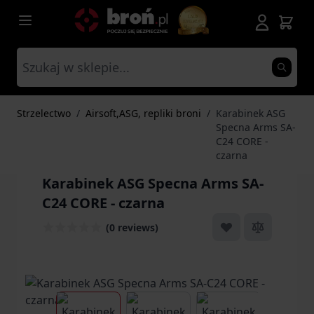
Przejdź do treści
Strzelectwo
/
Airsoft,ASG, repliki broni
/
Karabinek ASG
Specna Arms SA-
C24 CORE -
czarna
Karabinek ASG Specna Arms SA-
C24 CORE - czarna
(0 reviews)
View larger image
View larger image
View larger ima
Vi