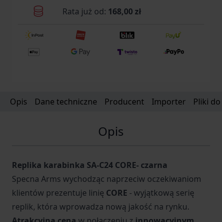
Rata już od:
168,00 zł
Opis
Dane techniczne
Producent
Importer
Pliki d
Opis
Replika karabinka SA-C24 CORE- czarna
Specna Arms wychodząc naprzeciw oczekiwaniom
klientów prezentuje linię
CORE
- wyjątkową serię
replik, która wprowadza nową jakość na rynku.
Atrakcyjna cena
w połączeniu z
innowacyjnym