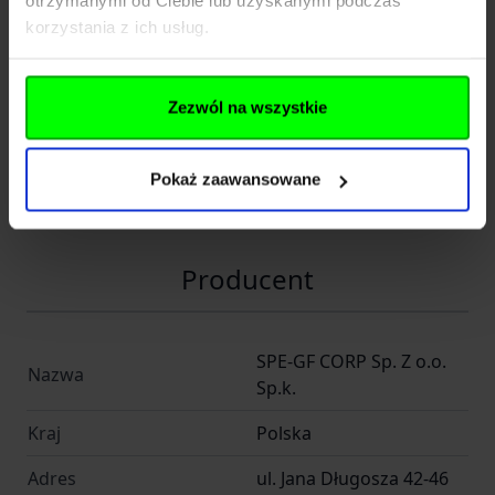
otrzymanymi od Ciebie lub uzyskanymi podczas
korzystania z ich usług.
Dane techniczne
Zezwól na wszystkie
Kod SKU
GF.SPE-01-035104
EAN
5902543988232
Pokaż zaawansowane
Producent
SPECNA ARMS
Producent
SPE-GF CORP Sp. Z o.o.
Nazwa
Sp.k.
Kraj
Polska
Adres
ul. Jana Długosza 42-46