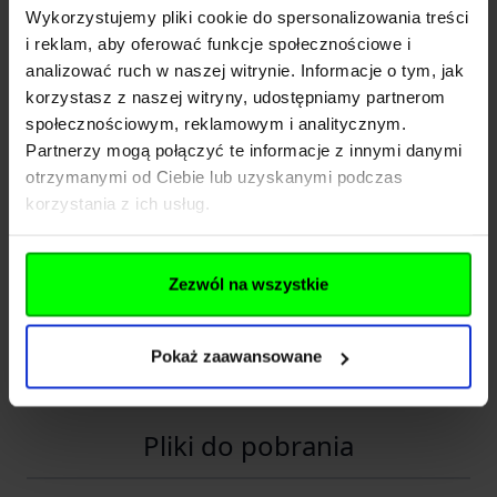
Wykorzystujemy pliki cookie do spersonalizowania treści
W zestawie znajduje się:
i reklam, aby oferować funkcje społecznościowe i
- replik
analizować ruch w naszej witrynie. Informacje o tym, jak
- magazynek
korzystasz z naszej witryny, udostępniamy partnerom
- testowa paczka kulek
społecznościowym, reklamowym i analitycznym.
Partnerzy mogą połączyć te informacje z innymi danymi
otrzymanymi od Ciebie lub uzyskanymi podczas
Rozwiń opis
korzystania z ich usług.
Dane techniczne
Zezwól na wszystkie
Kod SKU
GF.KJW-02-000060
Pokaż zaawansowane
EAN
5902543030108
Pliki do pobrania