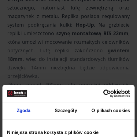
sztucznego, natomiast lufę zewnętrzną oraz
magazynek z metalu. Replika posiada regulowany
system podkręcania kulki:
Hop-Up
. Na grzbiecie
repliki umieszczono
szynę montażową RIS 22mm
,
która umożliwi mocowanie rozmaitych celowników
optycznych. Lufę repliki zakończono
gwintem
18mm
, więc do instalacji standardowych tłumików
dźwięku 14mm niezbędna będzie odpowiednia
przejściówka.
Długa, ponad 400mm lufa umożliwi oddawanie
dalekich i celnych strzałów, karabinek jest
też
bardzo ekonomiczny
w użytkowaniu i pozwala
na oddanie naprawdę wielu strzałów na jednym
Zgoda
Szczegóły
O plikach cookies
nabiciu green gasem.
Do repliki dołączono magazynek o pojemności
17
Niniejsza strona korzysta z plików cookie
kulek
.