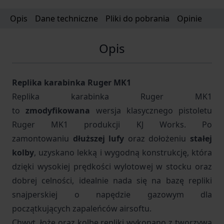
Opis
Dane techniczne
Pliki do pobrania
Opinie
Opis
Replika karabinka Ruger MK1
Replika karabinka Ruger MK1
to
zmodyfikowana
wersja klasycznego pistoletu
Ruger MK1 produkcji KJ Works. Po
zamontowaniu
dłuższej lufy
oraz dołożeniu
stałej
kolby
, uzyskano lekką i wygodną konstrukcję, która
dzięki wysokiej prędkości wylotowej w stocku oraz
dobrej celności, idealnie nada się na bazę repliki
snajperskiej o napędzie gazowym dla
początkujących zapaleńców airsoftu.
Chwyt, łoże oraz kolbę repliki wykonano z tworzywa