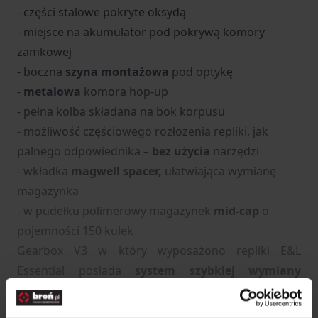
- części stalowe pokryte oksydą
- miejsce na akumulator pod pokrywą komory
zamkowej
- boczna
szyna montażowa
pod optykę
-
metalowa
komora hop-up
- pełna kolba składana na bok korpusu
- możliwość częściowego rozłożenia repliki, jak
palnego odpowiednika –
bez użycia
narzędzi
- wkładka
magwell spacer,
ułatwiająca wymianę
magazynka
- w pudełku polimerowy magazynek
mid-cap
o
pojemności 150 kulek
Gearbox V3 w który wyposażono repliki E&L
Essential posiada
system szybkiej wymiany
sprężyny
, a w środku znajdziemy takie podzespoły
jak: