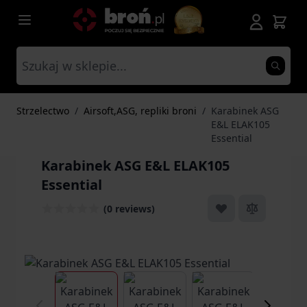
Przejdź do treści
Strzelectwo
/
Airsoft,ASG, repliki broni
/
Karabinek ASG
E&L ELAK105
Essential
Karabinek ASG E&L ELAK105
Essential
(0 reviews)
View larger image
View larger image
View larger ima
Vi