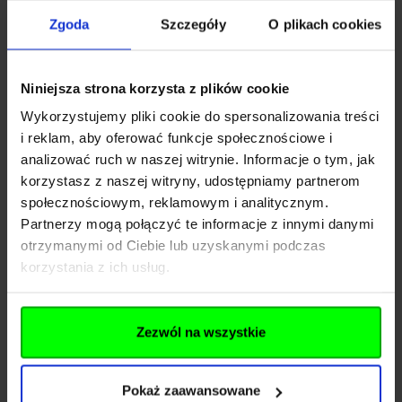
- cylinder ze
stali nierdzewnej
Zgoda
Szczegóły
O plikach cookies
-
poliwęglanowy
tłok z 1 stalowym zębem
- odporny na ścieranie tappet plate
POM
Niniejsza strona korzysta z plików cookie
- komplet
9mm
stalowych łożysk
- wytrzymałe koła zębate ze stali proszkowej
Wykorzystujemy pliki cookie do spersonalizowania treści
i reklam, aby oferować funkcje społecznościowe i
-
stalowy
język spustowy
analizować ruch w naszej witrynie. Informacje o tym, jak
Zestaw nie zawiera akumulatora i ładowarki.
korzystasz z naszej witryny, udostępniamy partnerom
W zestawie znajduje się:
społecznościowym, reklamowym i analitycznym.
- replika
Partnerzy mogą połączyć te informacje z innymi danymi
- magazynek mid-cap
otrzymanymi od Ciebie lub uzyskanymi podczas
- olejarka
korzystania z ich usług.
Rozwiń opis
- przybornik do czyszczenia
- instrukcja obsługi
Dane techniczne
Zezwól na wszystkie
- certyfikat QC
Pokaż zaawansowane
Kod SKU
GF.EIL-01-031546