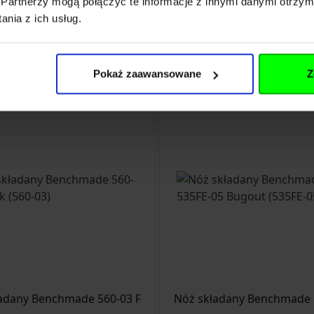
Partnerzy mogą połączyć te informacje z innymi danymi otrzym
nia z ich usług.
Pokaż zaawansowane
Z
565BK-02)
adany Benchmade 560-03 Freek (560-03)
Nóż składany Benchmade 5