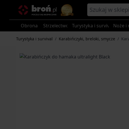
Przejdź do treści
Obrona
Strzelectwo
Turystyka i survival
Noże i 
Turystyka i survival
/
Karabińczyki, breloki, smycze
/
Kar