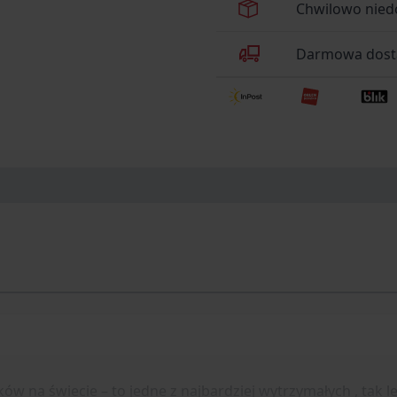
Chwilowo nied
Darmowa dosta
ków na świecie – to jedne z najbardziej wytrzymałych , tak 