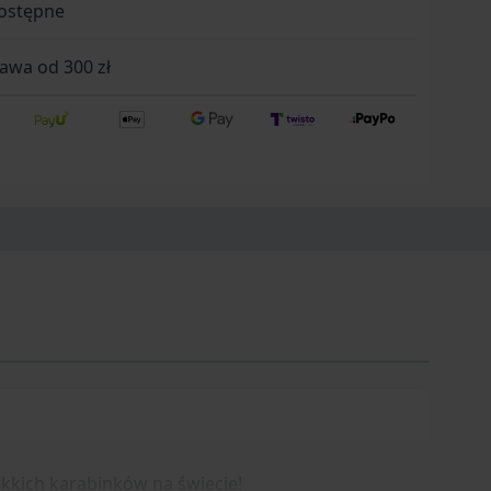
ostępne
wa od 300 zł
lekkich karabinków na świecie!