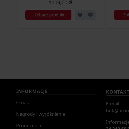
1109,00 zł
Zobacz produkt
Zo
INFORMACJE
KONTAK
O nas
E-mail:
bok@bron
Nagrody i wyróżnienia
Informacje
Producenci
34 310 60 