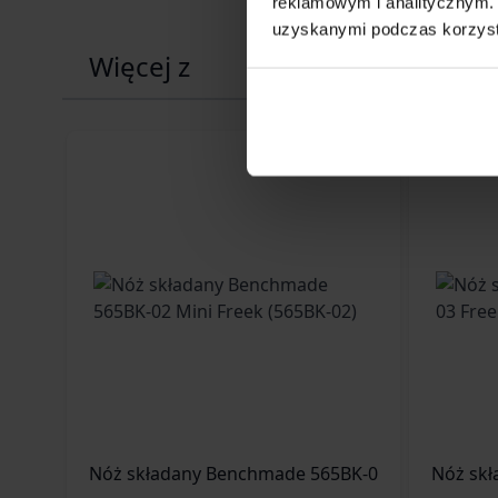
reklamowym i analitycznym. 
uzyskanymi podczas korzysta
Więcej z
Nóż składany Benchmade 565BK-02 Mini Freek (
Nóż skł