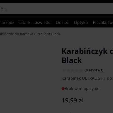
narzędzia
Latarki i oświetlenie
Odzież
Optyka
Plecaki, to
abińczyk do hamaka ultralight Black
Karabińczyk 
Black
(0 reviews)
Karabinek ULTRALIGHT do
Brak w magazynie
19,99 zł