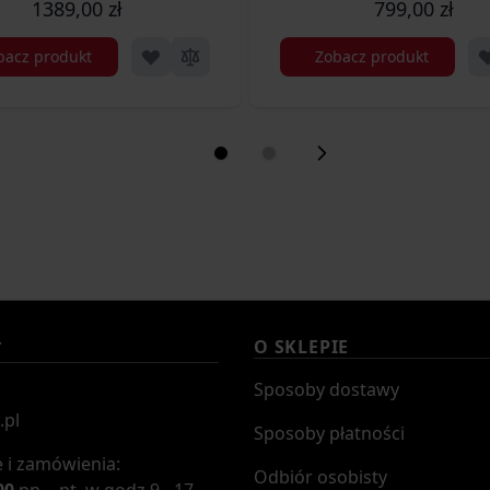
1389,00 zł
799,00 zł
bacz produkt
Zobacz produkt
O SKLEPIE
T
Sposoby dostawy
.pl
Sposoby płatności
 i zamówienia:
Odbiór osobisty
00
pn. - pt. w godz 9 - 17