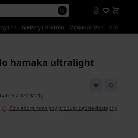
rby i nerki
Gadżety i elektronika
Męskie prezenty
B2B
do hamaka ultralight
 hamaka 12kN/ 21g
Powiadom mnie gdy produkt będzie dostępny