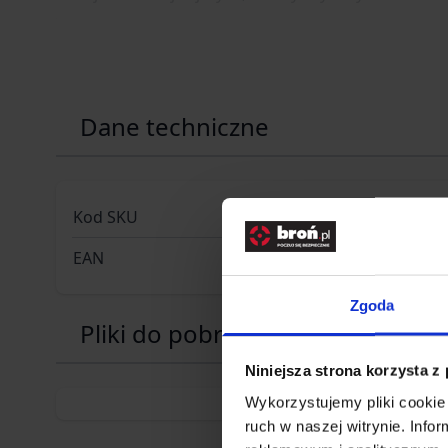
Dane techniczne
Kod SKU
BU1CAUL
EAN
59029441
Zgoda
Pliki do pobrania
Niniejsza strona korzysta z
Wykorzystujemy pliki cookie 
ruch w naszej witrynie. Inf