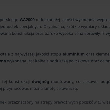
jperskiego
WA2000
o doskonałej jakości wykonania wypro
jednostek specjalnych. Oryginalna, krótkie wymiary ukła
owana konstrukcja oraz bardzo wysoka cena sprawiły, iż w
tała z najwyższej jakości stopu
aluminium
oraz ciemn
wna
wykonana jest kolba z poduszką policzkową oraz osło
tej konstrukcji
dwójnóg
montowany, co ciekawe, odgó
rej przymocować można lunetę celowniczą.
ynek przeznaczony na atrapy prawdziwych pocisków (3 w z