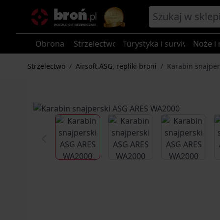
Przejdź do treści
Obrona
Strzelectwo
Turystyka i survival
Noże i 
Strzelectwo
/
Airsoft,ASG, repliki broni
/
Karabin snajpe
View larger image
View larger image
View larg