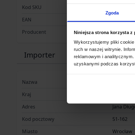
Kod SKU
GF.ARE-0
Zgoda
EAN
59025439
Producent
ARES
Niniejsza strona korzysta z
Wykorzystujemy pliki cookie 
ruch w naszej witrynie. Inf
Importer
reklamowym i analitycznym. 
uzyskanymi podczas korzysta
Nazwa
INFINITY 
Kraj
Polska
Adres
Jana Dług
Kod pocztowy
51-162
Miasto
Wrocław