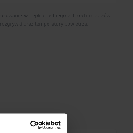
stosowanie w replice jednego z trzech modułów:
rozgrywki oraz temperatury powietrza.