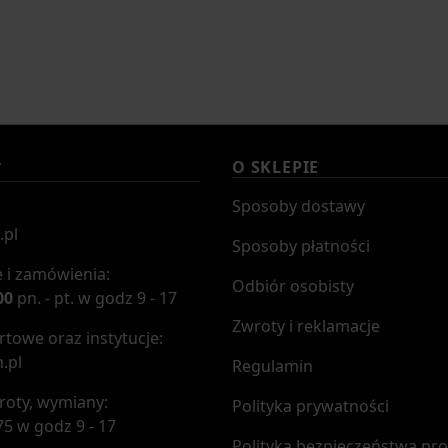
O SKLEPIE
T
Sposoby dostawy
.pl
Sposoby płatności
 i zamówienia:
Odbiór osobisty
00
pn. - pt. w godz 9 - 17
Zwroty i reklamacje
towe oraz instytucje:
.pl
Regulamin
roty, wymiany:
Polityka prywatności
75 w godz 9 - 17
Polityka bezpieczeństwa pr