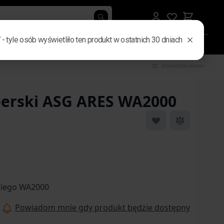
rby i nerki
Gadżety i elektronika
Męskie prezenty
B2B
perski ASG ARES WA2000
 image
View larger image
skiego WA2000
Powiadom mnie gdy produkt będzie dostępny