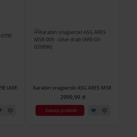
026184)
9E (ARE-01-030777)
Karabin snajperski ASG ARES MSR 009 - olive
2999,99 zł
Zobacz produkt