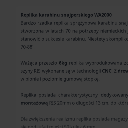
Replika karabinu snajperskiego WA2000
Bardzo rzadka replika sprężynowa karabinu sna
stworzona w latach 70 na potrzeby niemieckich 
stanowić o sukcesie karabinu. Niestety skomplik
70-88'.
Ważąca przeszło
6kg
replika wyprodukowana zos
szyny RIS wykonane są w technologii
CNC
. Z
dre
w pionie i poziomie gumową stopkę.
Replika posiada charakterystyczny, dedykowany 
montażową
RIS 20mm o długości 13 cm, do któ
Dla zwiększenia realizmu replika posiada magaz
się pod lufą i mieści 50 kulek 6 mm.