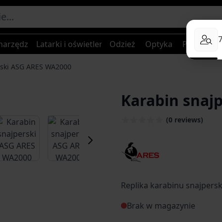
narzędzia
Latarki i oświetlenie
Odzież
Optyka
Plecaki, to
rski ASG ARES WA2000
Karabin snaj
(0 reviews)
er image
View larger image
View larger image
View larger image
View larger
Replika karabinu snajper
Brak w magazynie