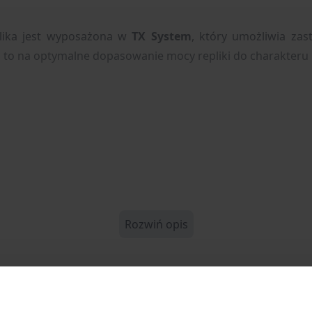
lika jest wyposażona w
TX System
, który umożliwia za
 to na optymalne dopasowanie mocy repliki do charakteru 
Rozwiń opis