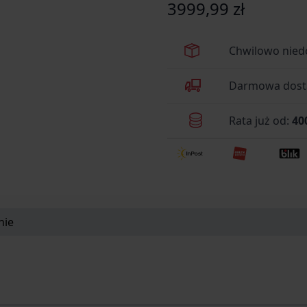
3999,99 zł
Chwilowo nied
Darmowa dosta
Rata już od:
40
nie