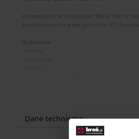
Kompatybilna ze standardem Marui VSR-10 rep
sprężynowego, na green gaz lub na CO2. Pozwala
W zestawie:
- Replika
- Magazynek
- dwójnóg
- 3x atrapa naboju .308 Win
Dane techniczne