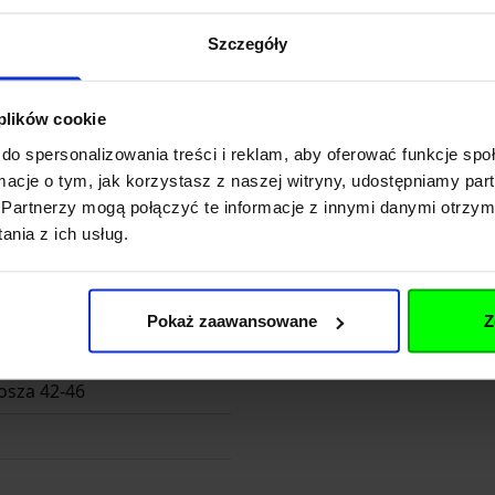
3-030014
Szczegóły
50116
 plików cookie
do spersonalizowania treści i reklam, aby oferować funkcje sp
ormacje o tym, jak korzystasz z naszej witryny, udostępniamy p
Partnerzy mogą połączyć te informacje z innymi danymi otrzym
nia z ich usług.
FUND Sp z o. o. SK
Pokaż zaawansowane
Z
osza 42-46