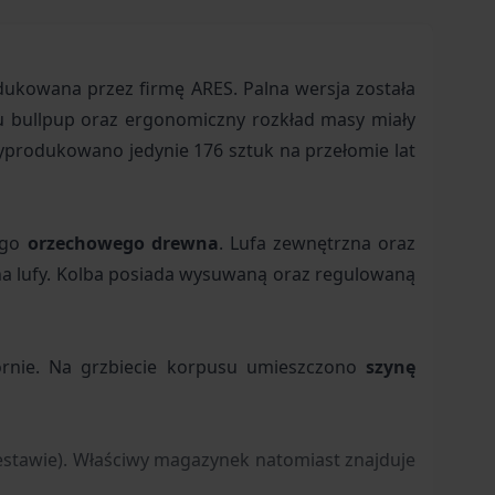
dukowana przez firmę ARES. Palna wersja została
du bullpup oraz ergonomiczny rozkład masy miały
yprodukowano jedynie 176 sztuk na przełomie lat
ego
orzechowego drewna
. Lufa zewnętrzna oraz
na lufy. Kolba posiada wysuwaną oraz regulowaną
rnie. Na grzbiecie korpusu umieszczono
szynę
estawie). Właściwy magazynek natomiast znajduje