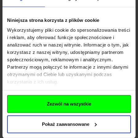
EAN
4712972929635
Producent
G&G ARMAMENT
Niniejsza strona korzysta z plików cookie
Wykorzystujemy pliki cookie do spersonalizowania treści
Producent
i reklam, aby oferować funkcje społecznościowe i
analizować ruch w naszej witrynie. Informacje o tym, jak
korzystasz z naszej witryny, udostępniamy partnerom
INFINITY FUND Sp z o. o.
społecznościowym, reklamowym i analitycznym.
Nazwa
SK
Partnerzy mogą połączyć te informacje z innymi danymi
otrzymanymi od Ciebie lub uzyskanymi podczas
Kraj
Polska
korzystania z ich usług.
Adres
Jana Długosza 42-46
Kod pocztowy
51-162
Zezwól na wszystkie
Miasto
Wrocław
Pokaż zaawansowane
E-mail
b2b@gfcorp.pl