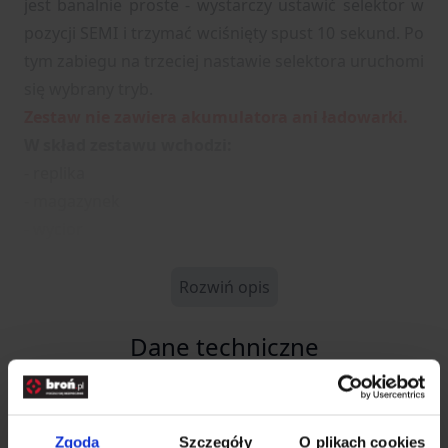
jest banalnie proste - wystarczy ustawić selektor w
pozycji SEMI i trzymać wciśnięty spust 10 sekund. Po
tym zabiegu na trzeciej nastawie selektora uruchomi
się wybrany tryb.
Zestaw nie zawiera akumulatora ani ładowarki.
W skład zestawu wchodzi:
- replika
- magazynek
- wycior
Rozwiń opis
Dane techniczne
Kod SKU
GF.GIG-01-012175
Zgoda
Szczegóły
O plikach cookies