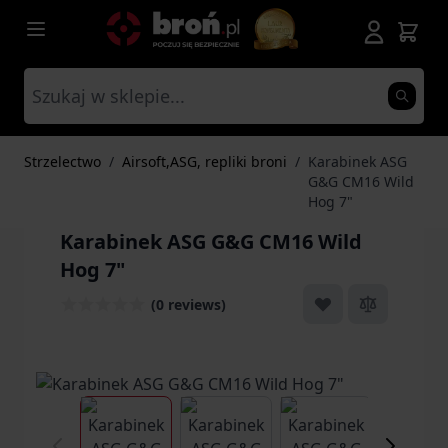
Przejdź do treści
Strzelectwo
/
Airsoft,ASG, repliki broni
/
Karabinek ASG
G&G CM16 Wild
Hog 7"
Karabinek ASG G&G CM16 Wild
Hog 7"
(0 reviews)
View larger image
View larger image
View larger ima
Vi