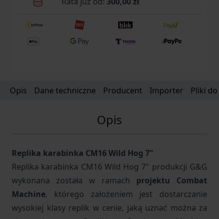
Rata już od:
300,00 zł
Opis
Dane techniczne
Producent
Importer
Pliki d
Opis
Replika karabinka CM16 Wild Hog 7"
Replika karabinka CM16 Wild Hog 7" produkcji G&G
wykonana została w ramach
projektu Combat
Machine
, którego założeniem jest dostarczanie
wysokiej klasy replik w cenie, jaką uznać można za