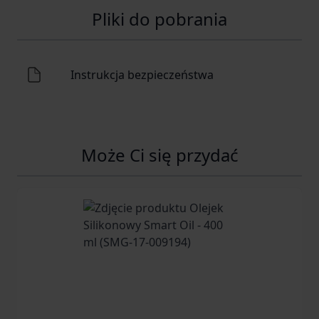
Pliki do pobrania
Instrukcja bezpieczeństwa
Może Ci się przydać
Navigating through the elements of the carousel is possib
Press to skip carousel
Press to go to carousel navigation