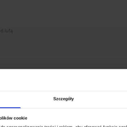
d lufą
Szczegóły
Rozwiń opis
 plików cookie
do spersonalizowania treści i reklam, aby oferować funkcje sp