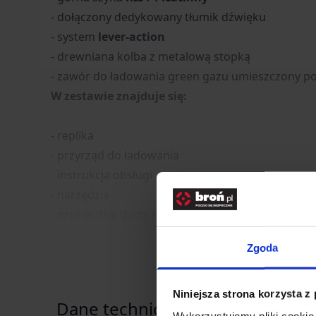
- dołączony dedykowany tłumik dźwięku
- system
lever-action
- drewniana kolba z metalową stopką
- zawór do ładowania green gazu umieszczony po
W zestawie znajduje się:
- replika
- przyrząd do ładowania
- instrukcja obsługi
- narzędzia
- przedłużka dyszy do ładowania gazu
Zgoda
Niniejsza strona korzysta z
Dane techniczne
Wykorzystujemy pliki cookie 