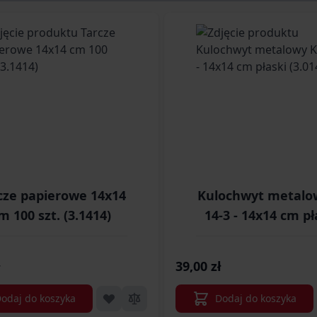
ossible using the tab key. You can skip the carousel or go s
cze papierowe 14x14
Kulochwyt metalo
m 100 szt. (3.1414)
14-3 - 14x14 cm pł
(3.0143)
39,00 zł
odaj do koszyka
Dodaj do koszyka