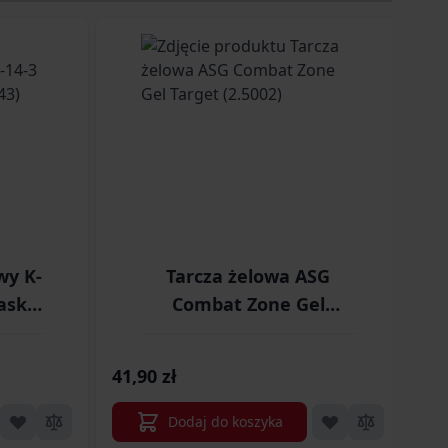
traight to carousel navigation using the skip links.
wy K-
Tarcza żelowa ASG
aski
Combat Zone Gel
Target (2.5002)
41,90 zł
43,
Dodaj do koszyka