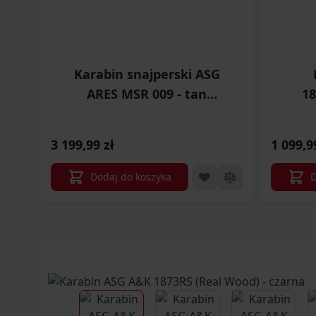
Karabin snajperski ASG
ARES MSR 009 - tan
18
(ARE-03-020895)
si
3 199,99 zł
1 099,9
Dodaj do koszyka
D
View larger image
View larger image
View larg