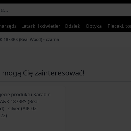
narzędzia
Latarki i oświetlenie
Odzież
Optyka
Plecaki, to
K 1873RS (Real Wood) - czarna
e mogą Cię zainteresować!
ossible using the tab key. You can skip the carousel or go s