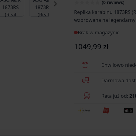
(0 reviews)
Replika karabinu 1873RS (
wzorowana na legendarny
projektu Johna Browninga.
Brak w magazynie
z metalu, w tym korpus / 
przeładowania, tłumik, szy
1049,99 zł
z lakierowanego drewna. P
przeładować poprzez odcią
Chwilowo nied
oryginale (system lever-act
Darmowa dosta
Rata już od:
21