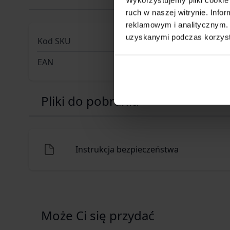
ruch w naszej witrynie. Inf
reklamowym i analitycznym. 
uzyskanymi podczas korzysta
Kod SKU
GF.AIK-02
EAN
59025439
Pliki do pobrania
Instrukcja bezpieczeństwa
Może Ci się przydać