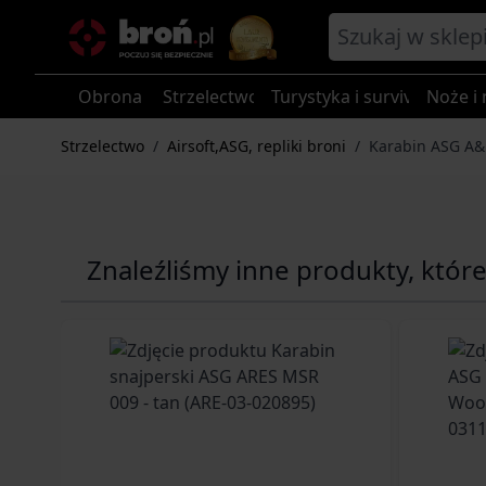
Przejdź do treści
Obrona
Strzelectwo
Turystyka i survival
Noże i 
Strzelectwo
/
Airsoft,ASG, repliki broni
/
Karabin ASG A&
Znaleźliśmy inne produkty, któr
Navigating through the elements of the carousel is p
Press to skip carousel