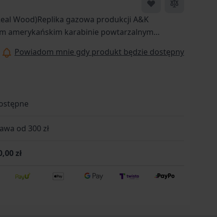
Real Wood)Replika gazowa produkcji A&K
m amerykańskim karabinie powtarzalnym
 Większość elementów repliki została wykonana
Powiadom mnie gdy produkt będzie dostępny
komora zamkowa, lufa zewnętrzna, dźwignia
na RIS oraz łoże M-LOK. Kolba wykonana jest
o oddaniu każdego strzału karabin należy
gnięcie dźwigni - dokładnie tak jak w palnym
ostępne
ion).
wa od 300 zł
0,00 zł