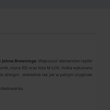
u
Johna Browninga
. Większość elementów repliki
umik, szyna RIS oraz łoże M-LOK. Kolba wykonana
e dźwigni - dokładnie tak jak w palnym oryginale
koładowarka.