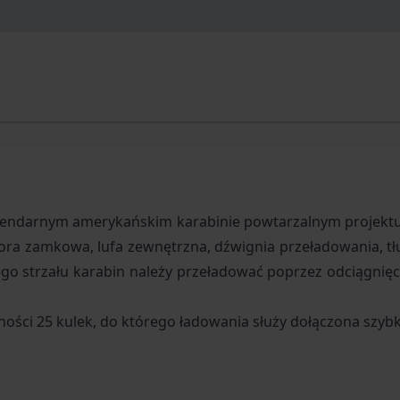
gendarnym amerykańskim karabinie powtarzalnym projekt
ora zamkowa, lufa zewnętrzna, dźwignia przeładowania, tł
o strzału karabin należy przeładować poprzez odciągnięci
ści 25 kulek, do którego ładowania służy dołączona szyb