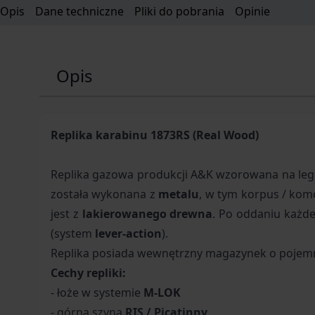
Opis
Dane techniczne
Pliki do pobrania
Opinie
Opis
Replika karabinu 1873RS (Real Wood)
Replika gazowa produkcji A&K wzorowana na le
została wykonana z
metalu
, w tym korpus / kom
jest z
lakierowanego drewna
.
Po oddaniu każdeg
(system
lever-action
).
Replika posiada wewnętrzny magazynek o pojemno
Cechy repliki:
- łoże w systemie
M-LOK
- górna szyna
RIS / Picatinny