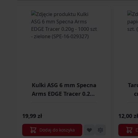
Navigating through the elements of the carousel is p
Press to skip carousel
Press to go to carousel navigation
a
Kulki ASG 6 mm Specna
Tar
Arms EDGE Tracer 0.20g
c
- 1000 szt - zielone (SPE-
16-029327)
19,99 zł
12,00 zł
Dodaj do koszyka
D