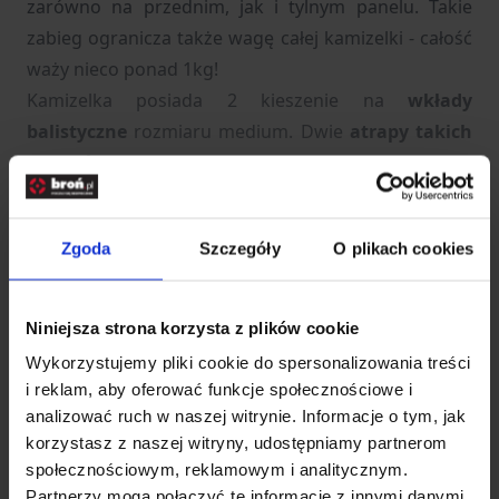
zarówno na przednim, jak i tylnym panelu. Takie
zabieg ogranicza także wagę całej kamizelki - całość
waży nieco ponad 1kg!
Kamizelka posiada 2 kieszenie na
wkłady
balistyczne
rozmiaru medium. Dwie
atrapy takich
wkładów
(z grubej pianki)
zostały dołączone do
zestawu
. Na klatce piersiowej umieszczono ponadto
płaską kieszeń, na której naszyto taśmy pokryte
Zgoda
Szczegóły
O plikach cookies
rzepem - przydatne do mocowania naszywek,
oznaczeń, etc.
Kamizelka jest w pełni regulowana, nie ma więc
Niniejsza strona korzysta z plików cookie
problemu z dopasowaniem jej do budowy i
Wykorzystujemy pliki cookie do spersonalizowania treści
preferencji użytkownika.
i reklam, aby oferować funkcje społecznościowe i
Dodatkowe akcesoria widoczne na zdjęciach nie
analizować ruch w naszej witrynie. Informacje o tym, jak
wchodzą w skład zestawu!
korzystasz z naszej witryny, udostępniamy partnerom
społecznościowym, reklamowym i analitycznym.
Partnerzy mogą połączyć te informacje z innymi danymi