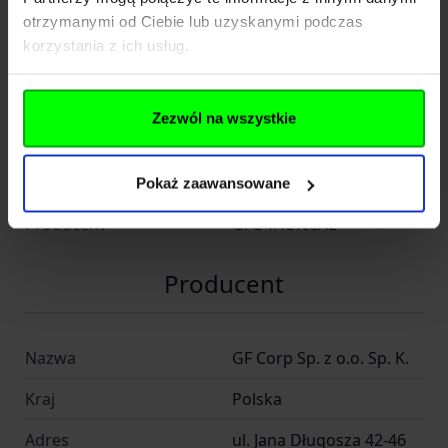
Rozwiń opis
otrzymanymi od Ciebie lub uzyskanymi podczas
korzystania z ich usług.
Dane techniczne
Zezwól na wszystkie
Kod SKU
GF.GFT-18-018410
EAN
5902543048684
Pokaż zaawansowane
Producent
GFC TACTICAL
Producent
Nazwa
GF Corp Sp. z o.o. Sp. K.
Kraj
Polska
Adres
ul. Jana Długosza 42-46