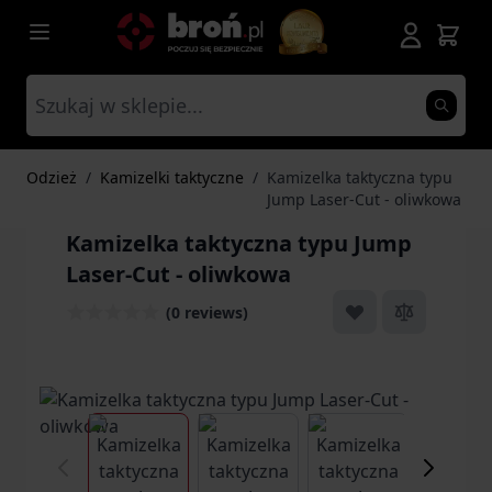
Przejdź do treści
Odzież
/
Kamizelki taktyczne
/
Kamizelka taktyczna typu
Jump Laser-Cut - oliwkowa
Kamizelka taktyczna typu Jump
Laser-Cut - oliwkowa
(0 reviews)
View larger image
View larger image
View larger ima
Vi