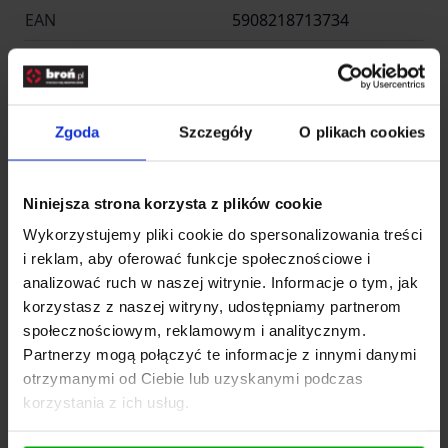
EAN
5908218713734
Producent
DIRECT ACTION
Producent
Zgoda
Szczegóły
O plikach cookies
Entire M Wrocław -
Niniejsza strona korzysta z plików cookie
Nazwa
Helikon Polska
Wykorzystujemy pliki cookie do spersonalizowania treści
Kraj
Polska
i reklam, aby oferować funkcje społecznościowe i
analizować ruch w naszej witrynie. Informacje o tym, jak
Adres
Radomska 34
korzystasz z naszej witryny, udostępniamy partnerom
społecznościowym, reklamowym i analitycznym.
Kod pocztowy
54-032
Partnerzy mogą połączyć te informacje z innymi danymi
otrzymanymi od Ciebie lub uzyskanymi podczas
Miasto
Wrocław
korzystania z ich usług.
E-mail
info@entirem.com