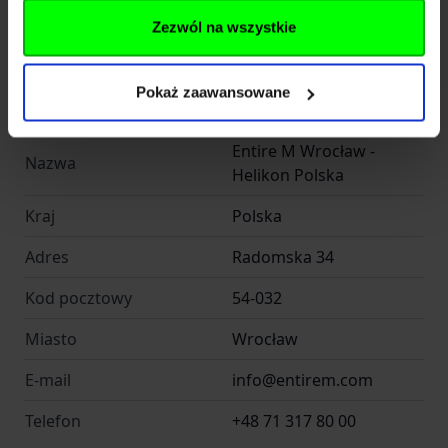
Telefon
+48 71 317 80 00
Zezwól na wszystkie
Importer
Pokaż zaawansowane
Entire M Wrocław -
Nazwa
Helikon Polska
Kraj
Polska
Adres
Radomska 34
Kod pocztowy
54-032
Miasto
Wrocław
E-mail
info@entirem.com
Telefon
+48 71 317 80 00