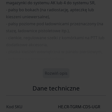
magazynki do systemu AK lub 4 do systemu SR,
- palsy bo bokach (na radiostację, apteczkę lub
kieszeni uniewersalne),
- palsy poziome pod ładownicami przeznaczony (na
stazę, ładownice pistoletowe itp.),
- cienkie, regulowane szelki z komórkami na PTT lub
dodatkowe akcesoria,
- płaska kieszeń wewnętrzna w panelu piersiowym,
- uchwyty na przewody/antenę.
Rozwiń opis
Dane techniczne
Kod SKU
HE.CR-TGRM-CD5-UGR