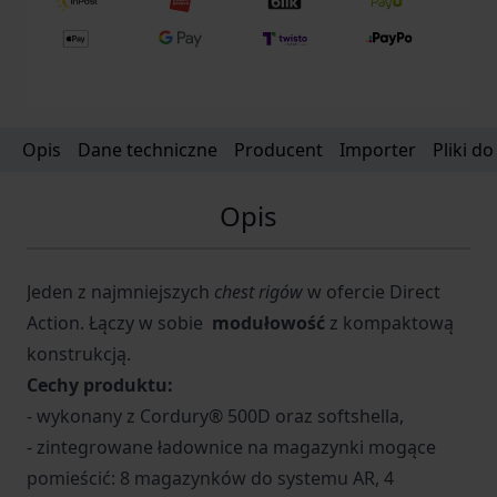
Opis
Dane techniczne
Producent
Importer
Pliki d
Opis
Jeden z najmniejszych
chest rigów
w ofercie Direct
Action. Łączy w sobie
modułowość
z kompaktową
konstrukcją.
Cechy produktu:
- wykonany z Cordury® 500D oraz softshella,
- zintegrowane ładownice na magazynki mogące
pomieścić: 8 magazynków do systemu AR, 4