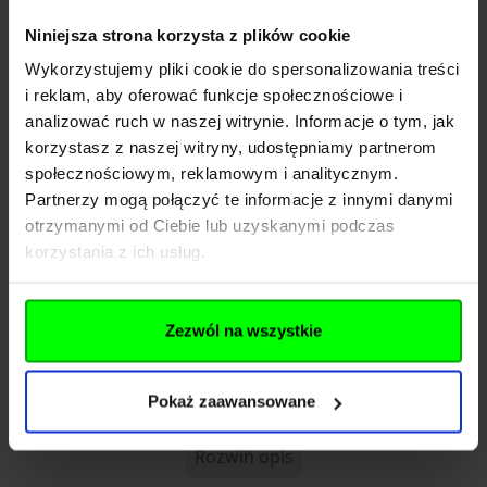
tritanu, materiału odpornego na uszkodzenia
Niniejsza strona korzysta z plików cookie
mechaniczne, który nie odbarwia się i nie
Wykorzystujemy pliki cookie do spersonalizowania treści
przyjmuje zapachów.
i reklam, aby oferować funkcje społecznościowe i
Co więcej, tritan jest wolny od BPA, dzięki
analizować ruch w naszej witrynie. Informacje o tym, jak
czemu produkt jest bezpieczny dla zdrowia.
korzystasz z naszej witryny, udostępniamy partnerom
społecznościowym, reklamowym i analitycznym.
Jej kompaktowy rozmiar i niewielka waga (177
Partnerzy mogą połączyć te informacje z innymi danymi
g) sprawiają, że bez problemu zmieścisz ją w
otrzymanymi od Ciebie lub uzyskanymi podczas
torbie, plecaku czy uchwycie na napoje w
korzystania z ich usług.
aucie.
Różowa kolorystyka oraz elegancki,
Zezwól na wszystkie
nowoczesny design sprawiają, że Elton 500 ml
doskonale sprawdzi się również jako modny
Pokaż zaawansowane
dodatek.
Cechy produktu:
Rozwiń opis
✅
100% szczelności – idealna do torebki,