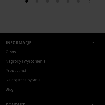
Ostrzeżenie bezpieczeństwa:
- Ostrzeżenia: Nie używaj bidonu do
przechowywania gorących płynów.
- Ostrzeżenia: Unikaj upuszczania bidonu, aby
nie uszkodzić go mechanicznie.
- Ostrzeżenia: Przed pierwszym użyciem umyj
INFORMACJE
bidon.
O nas
Nagrody i wyróżnienia
Producenci
Najczęstsze pytania
Blog
KONTAKT