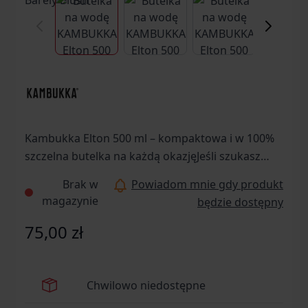
View larger image
View larger image
View larger ima
Vi
Kambukka Elton 500 ml – kompaktowa i w 100%
szczelna butelka na każdą okazjęJeśli szukasz
poręcznej, szczelnej i stylowej butelki na wodę,
Brak w
Powiadom mnie gdy produkt
która sprawdzi się zarówno w pracy, szkole,
magazynie
będzie dostępny
samochodzie, jak i podczas spacerów –
Kambukka Elton 500 ml w kolorze różowym to
75,00 zł
doskonały wybór. Dzięki przemyślanej konstrukcji
i technologii nakrętki 3 w 1 możesz cieszyć się
swoim ulubionym napojem w wygodny sposób –
Chwilowo niedostępne
niezależnie od sytuacji.