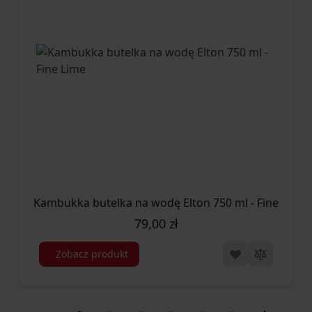
- Materiały: Tritan
- Odporność na przeciekanie: Tak
- Kolor produktu: Różowy
- Kolor produktu: Fioletowy
Waga i rozmiary:
- Pojemność: 500 ml
- Wysokość (bez pokrywy): 16 cm
- Wysokość produktu: 205 mm
- Waga produktu: 177 g
Kambukka butelka na wodę Elton 750 ml - Fine Lime
- Średnica: 7,1 cm
79,00 zł
Zawartość opakowania:
Zobacz produkt
- Ilość: 1
Szczegóły Techniczne:
- Nie zawiera: Bisfenol A (BPA)