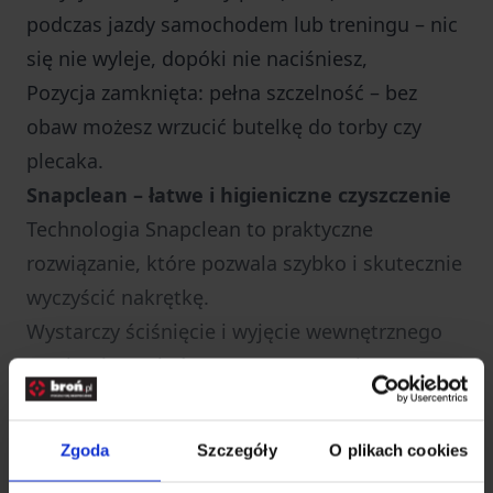
podczas jazdy samochodem lub treningu – nic
się nie wyleje, dopóki nie naciśniesz,
Pozycja zamknięta: pełna szczelność – bez
obaw możesz wrzucić butelkę do torby czy
plecaka.
Snapclean – łatwe i higieniczne czyszczenie
Technologia Snapclean to praktyczne
rozwiązanie, które pozwala szybko i skutecznie
wyczyścić nakrętkę.
Wystarczy ściśnięcie i wyjęcie wewnętrznego
mechanizmu, który można następnie
dokładnie umyć – ręcznie lub w zmywarce.
Wytrzymałość, lekkość i styl
Zgoda
Szczegóły
O plikach cookies
Butelka została wykonana z wytrzymałego