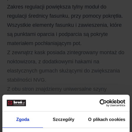
Zakres regulacji powiększa tylny moduł do
regulacji średnicy fasunku, przy pomocy pokrętła.
Wszystkie elementy fasunku i zawieszenia, które
są punktami oparcia i podparcia są pokryte
materiałem pochłaniającym pot.
Z zewnątrz kask posiada zintegrowany montaż do
noktowizora, z dodatkowymi hakami na
elastycznych gumach służącymi do zwiększania
stabilności NVG.
Z obu stron znajdziemy uniwersalne szyny
montażowe do montażu akcesoriów – komplet
akcesoriów montażowych znajduje się w
zestawie.
Zgoda
Szczegóły
O plikach cookies
Dużą część powierzchni skorupy z boku i z tyłu