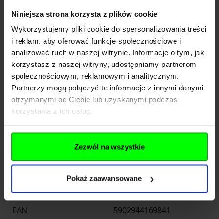
zajmują taśmy rzepu, które można wykorzystać
Niniejsza strona korzysta z plików cookie
do montażu naszywek, elementów
Wykorzystujemy pliki cookie do spersonalizowania treści
identyfikacyjnych czy znaczników światła
i reklam, aby oferować funkcje społecznościowe i
widzialnego lub podczerwonego.
analizować ruch w naszej witrynie. Informacje o tym, jak
korzystasz z naszej witryny, udostępniamy partnerom
Waga: 690 g
społecznościowym, reklamowym i analitycznym.
Rozmiar (obwód głowy): 57-61 cm
Partnerzy mogą połączyć te informacje z innymi danymi
Producent: Emerson
otrzymanymi od Ciebie lub uzyskanymi podczas
korzystania z ich usług.
Rozwiń opis
Zezwól na wszystkie
Dane techniczne
Pokaż zaawansowane
Kod SKU
EM8811B
EAN
5902944169841