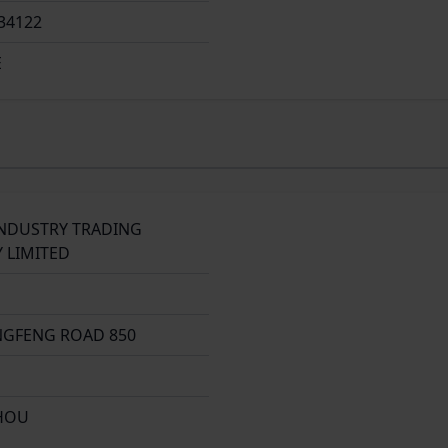
34122
E
INDUSTRY TRADING
 LIMITED
NGFENG ROAD 850
HOU