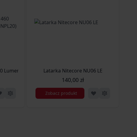
460 Lumenów (LAT/NITECORE NPL20)
Latarka Nitecore NU06 LE
Ład
140,00 zł
Zobacz produkt