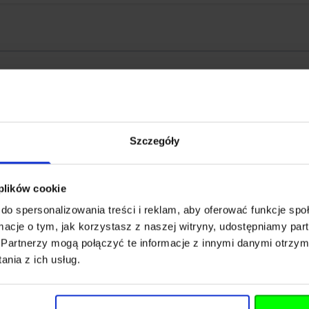
. z o.o.
Szczegóły
miliana Kolbego 16
 plików cookie
a
do spersonalizowania treści i reklam, aby oferować funkcje sp
ormacje o tym, jak korzystasz z naszej witryny, udostępniamy p
liber.pl
Partnerzy mogą połączyć te informacje z innymi danymi otrzym
nia z ich usług.
 00