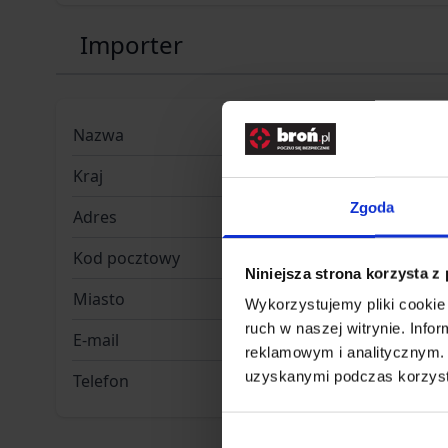
Importer
Nazwa
Kaliber Sp
Kraj
Polska
Zgoda
Adres
Św. Maksy
Kod pocztowy
02-781
Niniejsza strona korzysta z
Miasto
Warszaw
Wykorzystujemy pliki cookie 
ruch w naszej witrynie. Inf
E-mail
kaliber@ka
reklamowym i analitycznym. 
uzyskanymi podczas korzysta
Telefon
22 460 47