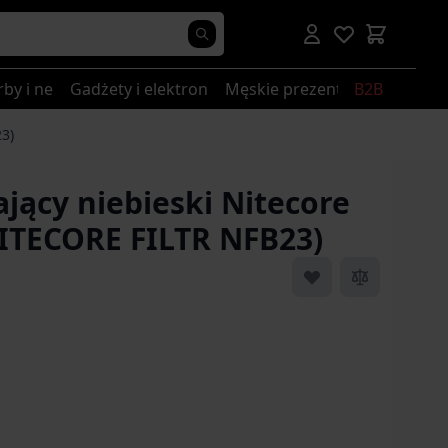
rby i nerki
Gadżety i elektronika
Męskie prezenty
B2B
23)
zający niebieski Nitecore
ITECORE FILTR NFB23)