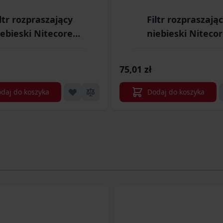
ltr rozpraszający
Filtr rozpraszają
iebieski Nitecore
niebieski Niteco
34 (LAT/NITECORE
NFB60 (LAT/NITEC
FILTR NFB34)
FILTR NFB60)
75,01 zł
daj do koszyka
Dodaj do koszyka