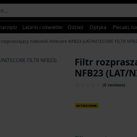
narzędzia
Latarki i oświetlenie
Odzież
Optyka
Plecaki, to
r rozpraszający niebieski Nitecore NFB23 (LAT/NITECORE FILTR NFB
Filtr rozpras
age
NFB23 (LAT/N
(0 reviews)