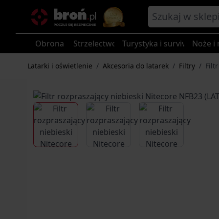
Przejdź do treści
Obrona
Strzelectwo
Turystyka i survival
Noże i 
Latarki i oświetlenie
/
Akcesoria do latarek
/
Filtry
/
Filt
View larger image
View larger image
View larger im