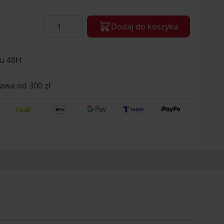
Ilość
Dodaj do koszyka
gu 48H
wa od 300 zł