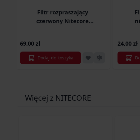
Filtr rozpraszający
Fi
czerwony Nitecore
n
NFR60 (LAT/NITECORE
NFB
FILTR NFR60)
69,00 zł
24,00 zł
Dodaj do koszyka
Do
Więcej z NITECORE