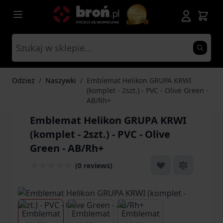
Przejdź do treści
Odzież
/
Naszywki
/
Emblemat Helikon GRUPA KRWI
(komplet - 2szt.) - PVC - Olive Green -
AB/Rh+
Emblemat Helikon GRUPA KRWI
(komplet - 2szt.) - PVC - Olive
Green - AB/Rh+
(0 reviews)
View larger image
View larger image
View larger image