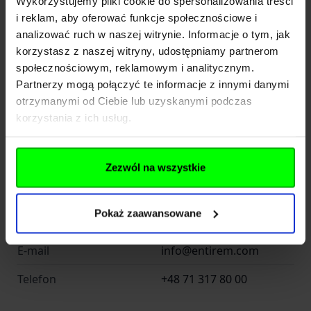
Wykorzystujemy pliki cookie do spersonalizowania treści
i reklam, aby oferować funkcje społecznościowe i
analizować ruch w naszej witrynie. Informacje o tym, jak
Producent
korzystasz z naszej witryny, udostępniamy partnerom
społecznościowym, reklamowym i analitycznym.
Partnerzy mogą połączyć te informacje z innymi danymi
Entire M Wrocław -
Nazwa
otrzymanymi od Ciebie lub uzyskanymi podczas
Helikon Polska
korzystania z ich usług.
Kraj
Polska
Adres
Radomska 34
Zezwól na wszystkie
Kod pocztowy
54-032
Pokaż zaawansowane
Miasto
Wrocław
E-mail
info@entirem.com
Telefon
+48 71 317 80 00