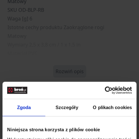
Matowy
SKU OD-BLP-RB
Waga [g] 6
Istotne cechy produktu Zaokrąglone rogi
Matowy
Wymiary 2,5 x 3,8 cm / 1 x 1.5 in
Materiał PVC
Rozwiń opis
Dane techniczne
Zgoda
Szczegóły
O plikach cookies
Kod SKU
HE.OD-BLP-RB-02-M03
EAN
5908218766884
Niniejsza strona korzysta z plików cookie
Producent
HELIKON-TEX