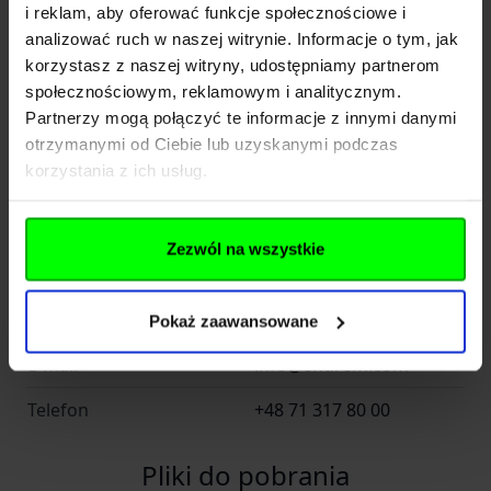
i reklam, aby oferować funkcje społecznościowe i
Producent
analizować ruch w naszej witrynie. Informacje o tym, jak
korzystasz z naszej witryny, udostępniamy partnerom
społecznościowym, reklamowym i analitycznym.
Entire M Wrocław -
Partnerzy mogą połączyć te informacje z innymi danymi
Nazwa
Helikon Polska
otrzymanymi od Ciebie lub uzyskanymi podczas
korzystania z ich usług.
Kraj
Polska
Adres
Radomska 34
Zezwól na wszystkie
Kod pocztowy
54-032
Miasto
Wrocław
Pokaż zaawansowane
E-mail
info@entirem.com
Telefon
+48 71 317 80 00
Pliki do pobrania