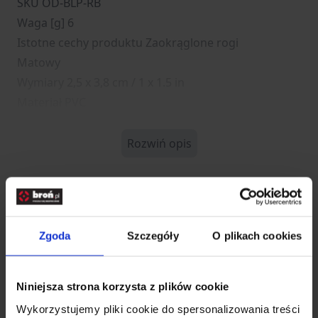
SKU OD-BLP-RB
Waga [g] 6
Istotne cechy produktu Zaokrąglone rogi
Matowy
Wymiary 2,5 x 3,8 cm / 1 x 1.5 in
Materiał PVC
Rozwiń opis
Dane techniczne
Zgoda
Szczegóły
O plikach cookies
Kod SKU
HE.OD-BLP-RB-01-M02
EAN
5908218766952
Niniejsza strona korzysta z plików cookie
Producent
HELIKON-TEX
Wykorzystujemy pliki cookie do spersonalizowania treści