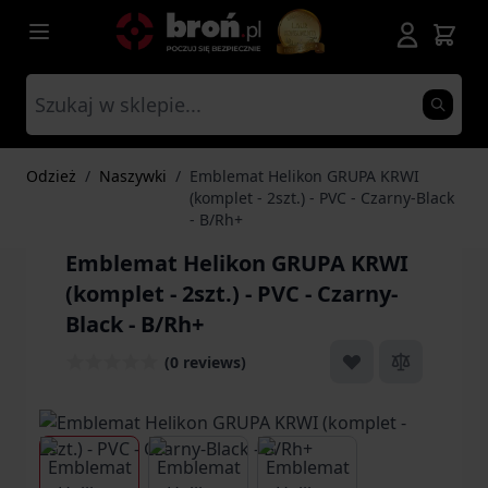
Przejdź do treści
Odzież
/
Naszywki
/
Emblemat Helikon GRUPA KRWI
(komplet - 2szt.) - PVC - Czarny-Black
- B/Rh+
Emblemat Helikon GRUPA KRWI
(komplet - 2szt.) - PVC - Czarny-
Black - B/Rh+
(0 reviews)
View larger image
View larger image
View larger image