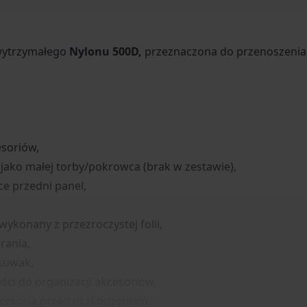
 wytrzymałego
Nylonu 500D,
przeznaczona do przenoszenia
esoriów,
 jako małej torby/pokrowca (brak w zestawie),
e przedni panel,
konany z przezroczystej folii,
rania,
 suwak,
ści do organizacji akcesoriów,
kcesoria przed uszkodzeniem