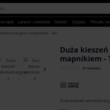
narzędzia
Latarki i oświetlenie
Odzież
Optyka
Plecaki, to
administracyjna z mapnikiem - Tan
Duża kieszeń 
mapnikiem - 
er image
View larger image
View larger image
View larger image
View larger
(0 reviews)
Duża kieszeń administracy