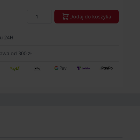
Ilość
Dodaj do koszyka
gu 24H
wa od 300 zł