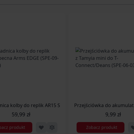
 Arms Core/EDGE (SPE-09-027544)
ica kolby do replik AR15 Specna Arms EDGE (SPE-09-02754
Przejściówka do akumulat
59,99 zł
9,99 zł
bacz produkt
Zobacz produkt