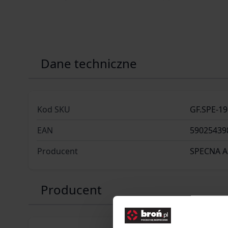
Dane techniczne
Kod SKU
GF.SPE-19
EAN
59025439
Producent
SPECNA 
Producent