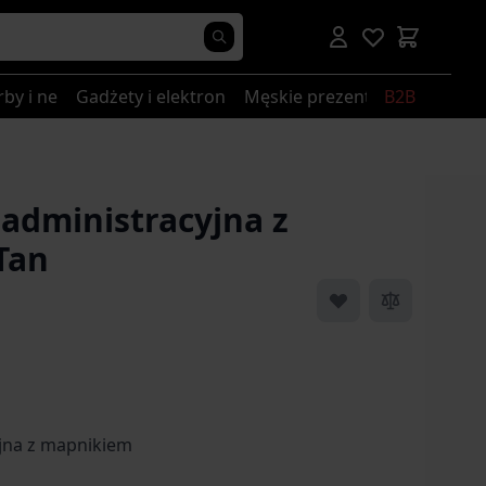
rby i nerki
Gadżety i elektronika
Męskie prezenty
B2B
administracyjna z
Tan
 image
jna z mapnikiem