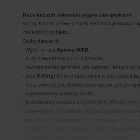
Duża kieszeń administracyjna z mapnikiem
Sporych rozmiarów kieszeń została wykonana z
mniejszego tabletu.
Cechy kieszeni:
- Wykonanie z
Nylonu 500D,
- duży zewnętrzny panel z rzepem,
- zewnętrze sekcje Molle, do montażu innych akc
- dwa
D-Ringi
do montażu paska w celu użycia jej
- dwie zewnętrzne dodatkowe napy przytrzymując
-
wyjmowalny montaż molle
,
-
Rozkładany mapnik
o wymiarach 295x180mm, wy
- wewnętrzny sznurek do regulacji poziomu otwie
- dwie kieszenie wewnętrzne - jedna zapinana na
- wewnętrzne elastyczne przegródki różnej wielko
-
Podszycie z pianki
zabezpieczające delikatne a