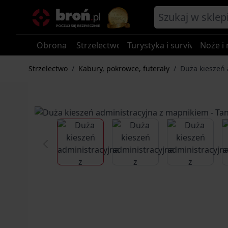
Przejdź do treści
Obrona
Strzelectwo
Turystyka i survival
Noże i 
Strzelectwo
/
Kabury, pokrowce, futerały
/
Duża kieszeń 
View larger image
View larger image
View larg