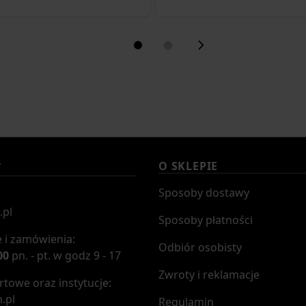
O SKLEPIE
T
Sposoby dostawy
.pl
Sposoby płatności
 i zamówienia:
Odbiór osobisty
00
pn. - pt. w godz 9 - 17
Zwroty i reklamacje
towe oraz instytucje:
.pl
Regulamin