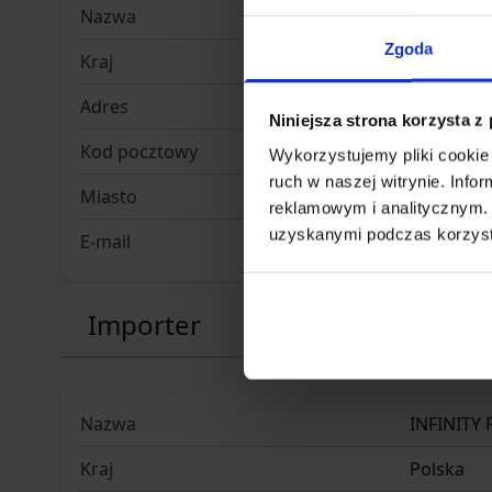
Nazwa
SPE-GF CO
Zgoda
Kraj
Polska
Adres
ul. Jana 
Niniejsza strona korzysta z
Kod pocztowy
51-162
Wykorzystujemy pliki cookie 
ruch w naszej witrynie. Inf
Miasto
Wrocław
reklamowym i analitycznym. 
uzyskanymi podczas korzysta
E-mail
info@gfc
Importer
Nazwa
INFINITY 
Kraj
Polska