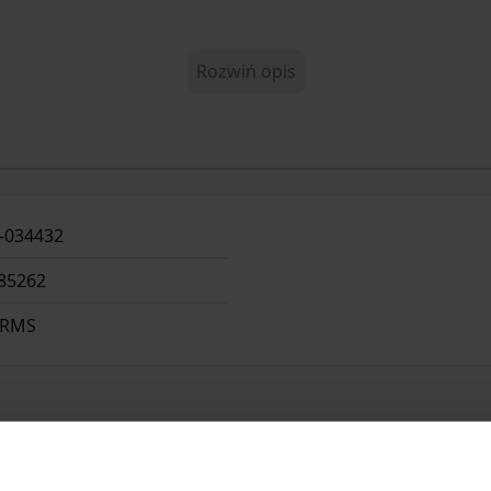
Rozwiń opis
-034432
85262
ARMS