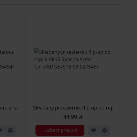
7)
ora z Tamyia mini do T-Connect/Deans (SPE-06-036494)
Składany przeziernik flip-up do replik AR15
Tor
44,99 zł
Zobacz produkt