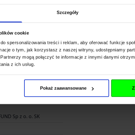
RP Sp. Z o.o. Sp.k.
Szczegóły
Długosza 42-46
 plików cookie
do spersonalizowania treści i reklam, aby oferować funkcje sp
ormacje o tym, jak korzystasz z naszej witryny, udostępniamy p
Partnerzy mogą połączyć te informacje z innymi danymi otrzym
nia z ich usług.
orp.p
Pokaż zaawansowane
Z
FUND Sp z o. o. SK