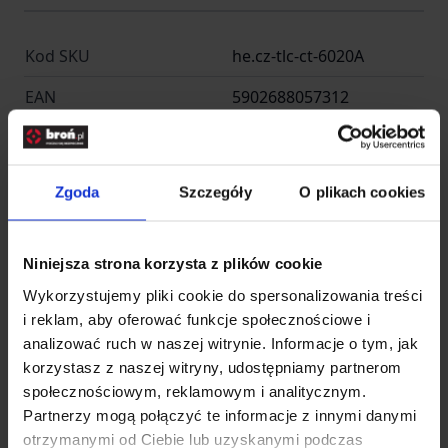
Kod SKU
he.cz-tlc-ct-6020A
EAN
5902688057312
Producent
HELIKON-TEX
Producent
Zgoda
Szczegóły
O plikach cookies
Niniejsza strona korzysta z plików cookie
Entire M Wrocław -
Nazwa
Helikon Polska
Wykorzystujemy pliki cookie do spersonalizowania treści
i reklam, aby oferować funkcje społecznościowe i
Kraj
Polska
analizować ruch w naszej witrynie. Informacje o tym, jak
korzystasz z naszej witryny, udostępniamy partnerom
Adres
Radomska 34
społecznościowym, reklamowym i analitycznym.
Partnerzy mogą połączyć te informacje z innymi danymi
Kod pocztowy
54-032
otrzymanymi od Ciebie lub uzyskanymi podczas