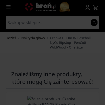
Przejdź do treści
Odzież
/
Nakrycia głowy
/
Czapka HELIKON Baseball -
NyCo Ripstop - PenCott
WildWood - One Size
Znaleźliśmy inne produkty,
które mogą Cię zainteresować!
Navigating through the elements of the carousel is possib
Press to skip carousel
Press to go to carousel navigation