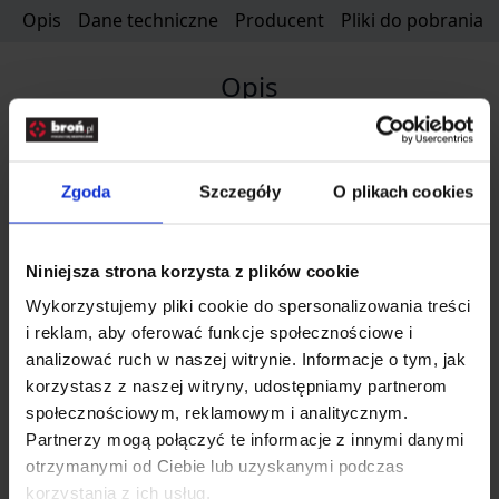
Opis
Dane techniczne
Producent
Pliki do pobrania
Opis
Regulowana czapka baseballowa wyposażona w
panele velcro dla łatwej personalizacji. Czapka
Zgoda
Szczegóły
O plikach cookies
współpracuje z ochronnikami słuchu oraz innym
taktycznym oporządzeniem nagłownym.
Niniejsza strona korzysta z plików cookie
Wykorzystujemy pliki cookie do spersonalizowania treści
Rozwiń opis
i reklam, aby oferować funkcje społecznościowe i
analizować ruch w naszej witrynie. Informacje o tym, jak
Dane techniczne
korzystasz z naszej witryny, udostępniamy partnerom
społecznościowym, reklamowym i analitycznym.
Partnerzy mogą połączyć te informacje z innymi danymi
otrzymanymi od Ciebie lub uzyskanymi podczas
Kod SKU
HE.CZ-BBC-NR-45
korzystania z ich usług.