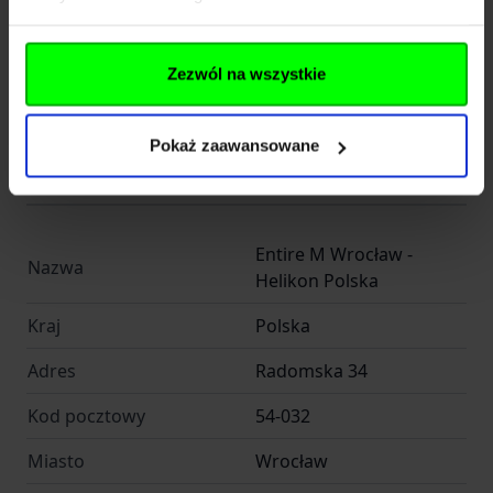
EAN
5908218739475
Producent
HELIKON-TEX
Zezwól na wszystkie
Rozmiar
One Size
Pokaż zaawansowane
Producent
Entire M Wrocław -
Nazwa
Helikon Polska
Kraj
Polska
Adres
Radomska 34
Kod pocztowy
54-032
Miasto
Wrocław