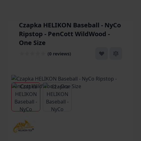
Czapka HELIKON Baseball - NyCo
Ripstop - PenCott WildWood -
One Size
(0 reviews)
View larger image
View larger image