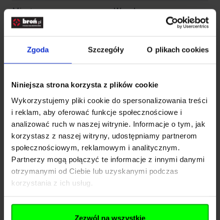
Miasto
Wrocław
E-mail
info@entirem.com
Zgoda
Szczegóły
O plikach cookies
Telefon
+48 71 317 80 00
Pliki do pobrania
Niniejsza strona korzysta z plików cookie
Wykorzystujemy pliki cookie do spersonalizowania treści
i reklam, aby oferować funkcje społecznościowe i
analizować ruch w naszej witrynie. Informacje o tym, jak
korzystasz z naszej witryny, udostępniamy partnerom
Znaleźliśmy inne produkty,
społecznościowym, reklamowym i analitycznym.
Partnerzy mogą połączyć te informacje z innymi danymi
które mogą Cię zainteresować!
otrzymanymi od Ciebie lub uzyskanymi podczas
korzystania z ich usług.
Navigating through the elements of the carousel is possib
Press to skip carousel
Press to go to carousel navigation
20% rabatu
Zezwól na wszystkie