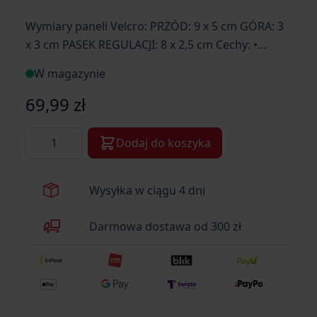
Wymiary paneli Velcro: PRZÓD: 9 x 5 cm GÓRA: 3
x 3 cm PASEK REGULACJI: 8 x 2,5 cm Cechy: •
Oddychająca • Lekka • Velcro dla łatwej
W magazynie
personalizacji • Łamany daszek60% Bawełna, 40%
Poliester
69,99 zł
Ilość
Dodaj do koszyka
Wysyłka w ciągu 4 dni
Darmowa dostawa od 300 zł