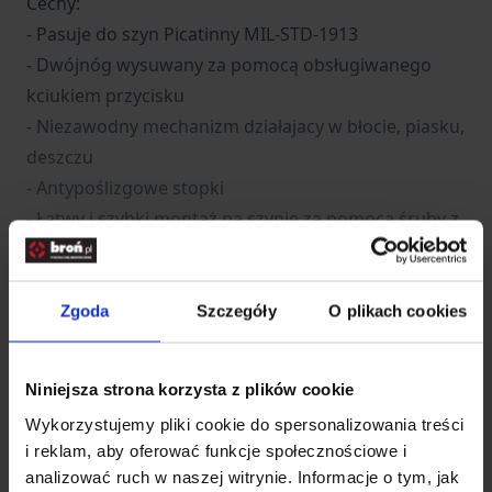
Cechy:
- Pasuje do szyn Picatinny MIL-STD-1913
- Dwójnóg wysuwany za pomocą obsługiwanego
kciukiem przycisku
- Niezawodny mechanizm działajacy w błocie, piasku,
deszczu
- Antypoślizgowe stopki
- Łatwy i szybki montaż na szynie za pomocą śruby z
wygodnym uchwytem
- Dodatkowa, odkręcana boczna szyna Picatinny o
długości 5 cm
Zgoda
Szczegóły
O plikach cookies
Kolor: czarny
Niniejsza strona korzysta z plików cookie
Długość: 55 mm
Wykorzystujemy pliki cookie do spersonalizowania treści
Szerokość: 40 mm + szyna boczna
i reklam, aby oferować funkcje społecznościowe i
Wysokość: 160 / 230 mm
analizować ruch w naszej witrynie. Informacje o tym, jak