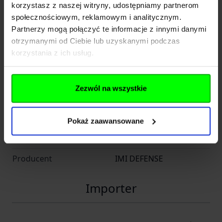
Waga: 143g
korzystasz z naszej witryny, udostępniamy partnerom
społecznościowym, reklamowym i analitycznym.
Wyprodukowano w Izraelu.
Partnerzy mogą połączyć te informacje z innymi danymi
otrzymanymi od Ciebie lub uzyskanymi podczas
korzystania z ich usług.
Rozwiń opis
Zezwól na wszystkie
Dane techniczne
Pokaż zaawansowane
Kod SKU
SP.14586
Producent
IMI DEFENSE
Importer