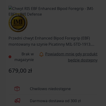
Przedni chwyt Enhanced Bipod Foregrip (EBF)
montowany na szynie Picatinny MIL-STD-1913.
Wyprodukowany przez renomowaną izraelską
Brak w
Powiadom mnie gdy produkt
firmę IMI Defense. Jej produkty zapewniają
magazynie
będzie dostępny
łatwość użycia, trwałość i komfort. Wykonany
został z najwyższej jakości lekkiego a zarazem
679,00 zł
wytrzymałego polimeru przy użyciu najbardziej
zaawansowanej technologii produkcji.
Dodatkowo posiada zewnętrzną, gumową
Chwilowo niedostępne
powłokę o właściwościach antypoślizgowych.
Cechuje go wytrzymała a zarazem lekka budowa
Darmowa dostawa od 300 zł
oraz ergonomiczny, pasujący do dłoni kształt.