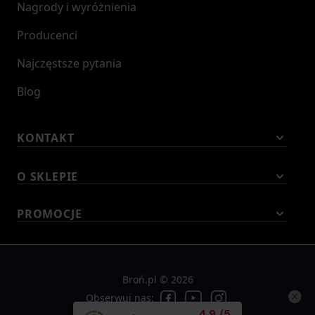
Nagrody i wyróżnienia
Producenci
Najczęstsze pytania
Blog
KONTAKT
O SKLEPIE
PROMOCJE
Broń.pl © 2026
Obserwuj nas:
Średnia ocena klient
4.9
/
5