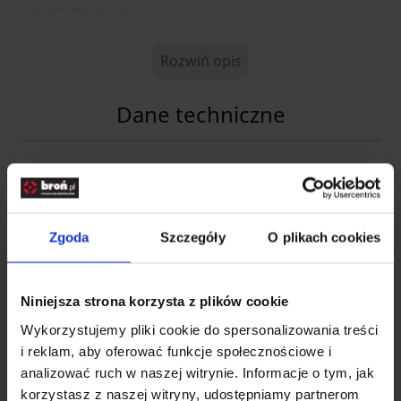
zapasowych baterii.
Rozwiń opis
Dane techniczne
Kod SKU
GF.ARE-09-018177
EAN
5902543046772
Zgoda
Szczegóły
O plikach cookies
Producent
ARES
Importer
Niniejsza strona korzysta z plików cookie
Wykorzystujemy pliki cookie do spersonalizowania treści
i reklam, aby oferować funkcje społecznościowe i
INFINITY FUND Sp z o. o.
analizować ruch w naszej witrynie. Informacje o tym, jak
Nazwa
SK
korzystasz z naszej witryny, udostępniamy partnerom