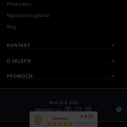
Producenci
Najczęstsze pytania
Blog
KONTAKT
O SKLEPIE
PROMOCJE
Broń.pl © 2026
Obserwuj nas:
Średnia ocena klient
4.9
/
5
Świetnie
Łącznie opinii:
6960 opinii