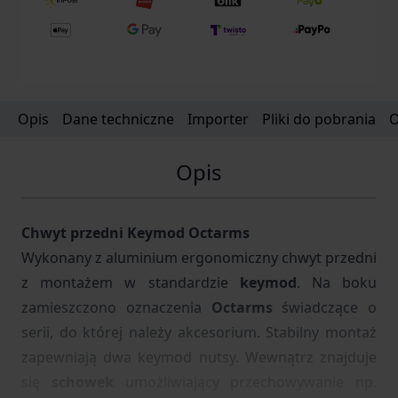
Opis
Dane techniczne
Importer
Pliki do pobrania
O
Opis
Chwyt przedni Keymod Octarms
Wykonany z aluminium ergonomiczny chwyt przedni
z montażem w standardzie
keymod
. Na boku
zamieszczono oznaczenia
Octarms
świadczące o
serii, do której należy akcesorium. Stabilny montaż
zapewniają dwa keymod nutsy. Wewnątrz znajduje
się
schowek
umożliwiający przechowywanie np.