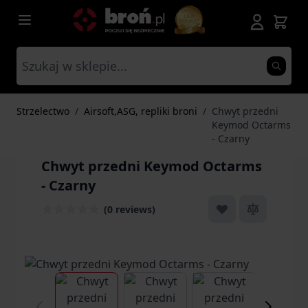
Przejdź do treści
Strzelectwo
/
Airsoft,ASG, repliki broni
/
Chwyt przedni
Keymod Octarms
- Czarny
Chwyt przedni Keymod Octarms
- Czarny
(0 reviews)
View larger image
View larger image
View larger ima
Vi