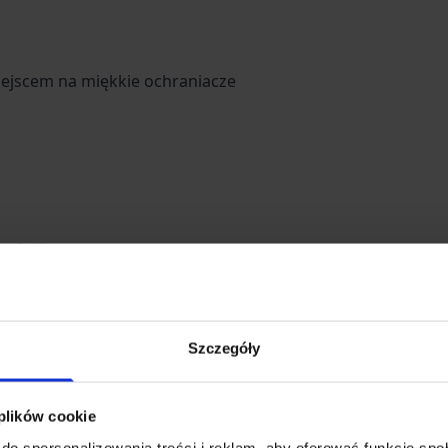
iejscem na miękkie ochraniacze
 użytku
Szczegóły
 plików cookie
do spersonalizowania treści i reklam, aby oferować funkcje sp