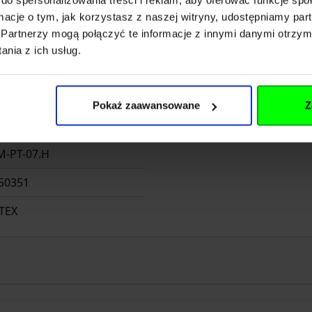
ormacje o tym, jak korzystasz z naszej witryny, udostępniamy p
Partnerzy mogą połączyć te informacje z innymi danymi otrzym
Rozwiń opis
nia z ich usług.
Pokaż zaawansowane
Z
M-PT-07.H
50351
TEX