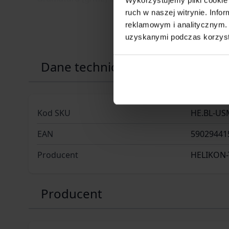
ruch w naszej witrynie. Inf
reklamowym i analitycznym. 
uzyskanymi podczas korzysta
Dane techniczne
Kod SKU
HE.BL-US
EAN
59029441
Producent
HELIKON-
Producent