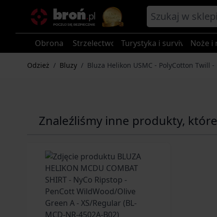
Przejdź do treści
Obrona
Strzelectwo
Turystyka i survival
Noże i 
Odzież
/
Bluzy
/
Bluza Helikon USMC - PolyCotton Twill 
Znaleźliśmy inne produkty, któr
Navigating through the elements of the carousel is p
Press to skip carousel