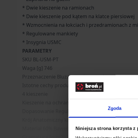
* Dwie kieszenie na ramionach
* Dwie kieszenie pod kątem na klatce piersiowej
* Wzmocnienia na łokciach i przedramionach z m
* Regulowane mankiety
* Insygnia USMC
PARAMETRY
SKU BL-USM-PT
Waga [g] 746
Przeznaczenie Bluza mundurowa do codziennego
Istotne cechy produktu Kołnierz ze stójką
4 kieszenie
Kieszenie na ochraniacze
Zgoda
Dopasowanie Regulowane mankiety
Krój Anatomiczny krój
Materiał 60% Bawełna, 40% Poliester
Niniejsza strona korzysta z
Gramatura [g/m2] 260
Wykorzystujemy pliki cookie 