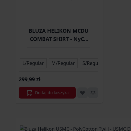
BLUZA HELIKON MCDU
COMBAT SHIRT - NyCo
Ripstop - PenCott
WildWood/Olive Green
L/Regular
A - XS/Regular (BL-MCD-
M/Regular
S/Regular
XL/Regul
NR-4502A-B02)
299,99 zł
Dodaj do koszyka