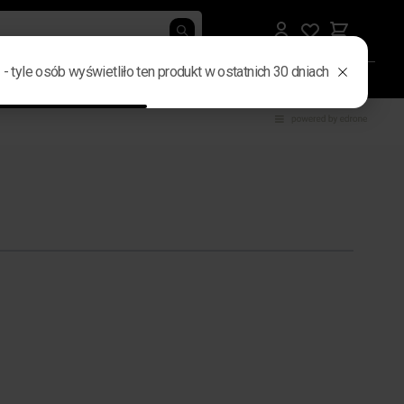
rby i nerki
Gadżety i elektronika
Męskie prezenty
B2B
traight to carousel navigation using the skip links.