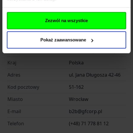
Producent
PRIMAL GEAR
Zezwól na wszystkie
Producent
Pokaż zaawansowane
Nazwa
GF CORP Sp. Z o.o. Sp.k.
Kraj
Polska
Adres
ul. Jana Długosza 42-46
Kod pocztowy
51-162
Miasto
Wrocław
E-mail
b2b@gfcorp.pl
Telefon
(+48) 71 778 81 12