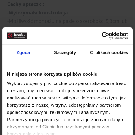
Cechy apteczki:
-
Wytrzymała konstrukcja
-Możliwość montażu na pasie o szerokości 5,3cm lub
8,3cm
-
Duża możliwość personalizacji
-Ergonomiczna budowa
Zgoda
Szczegóły
O plikach cookies
-Małe wymiary oraz waga
Niniejsza strona korzysta z plików cookie
Rozwiń opis
Wykorzystujemy pliki cookie do spersonalizowania treści
i reklam, aby oferować funkcje społecznościowe i
Dane techniczne
analizować ruch w naszej witrynie. Informacje o tym, jak
korzystasz z naszej witryny, udostępniamy partnerom
społecznościowym, reklamowym i analitycznym.
Partnerzy mogą połączyć te informacje z innymi danymi
Kod SKU
GF.PRI-19-034289
otrzymanymi od Ciebie lub uzyskanymi podczas
EAN
5902543983978
korzystania z ich usług.