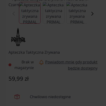
View larger image
View larger image
View larger ima
Vi
Apteczka Taktyczna Zrywana
Brak w
Powiadom mnie gdy produkt
magazynie
będzie dostępny
59,99 zł
Chwilowo niedostępne