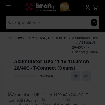
Przejdź do treści
Strzelectwo
/
Airsoft,ASG, repliki broni
/
Akumulator LiPo
11,1V 1100mAh
20/40C - T-
Connect (Deans)
Akumulator LiPo 11,1V 1100mAh
20/40C - T-Connect (Deans)
(0 reviews)
View larger image
View larger image
View larger ima
Vi