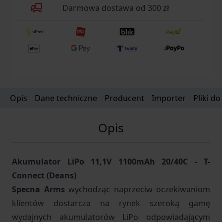
Darmowa dostawa od 300 zł
Opis
Dane techniczne
Producent
Importer
Pliki d
Opis
Akumulator LiPo 11,1V 1100mAh 20/40C - T-
Connect (Deans)
Specna Arms
wychodząc naprzeciw oczekiwaniom
klientów dostarcza na rynek szeroką gamę
wydajnych akumulatorów LiPo odpowiadającym