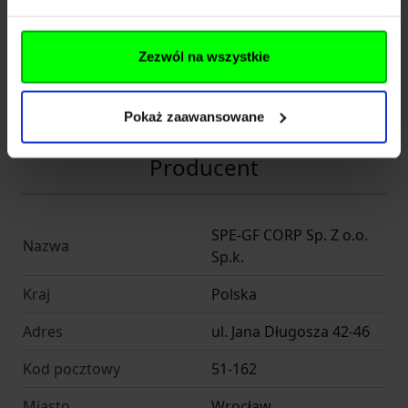
Kod SKU
GF.SPE-06-024613
Zezwól na wszystkie
EAN
5902543173300
Producent
SPECNA ARMS
Pokaż zaawansowane
Producent
SPE-GF CORP Sp. Z o.o.
Nazwa
Sp.k.
Kraj
Polska
Adres
ul. Jana Długosza 42-46
Kod pocztowy
51-162
Miasto
Wrocław