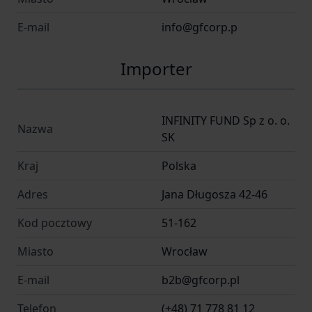
E-mail
info@gfcorp.p
Importer
INFINITY FUND Sp z o. o.
Nazwa
SK
Kraj
Polska
Adres
Jana Długosza 42-46
Kod pocztowy
51-162
Miasto
Wrocław
E-mail
b2b@gfcorp.pl
Telefon
(+48) 71 778 81 12