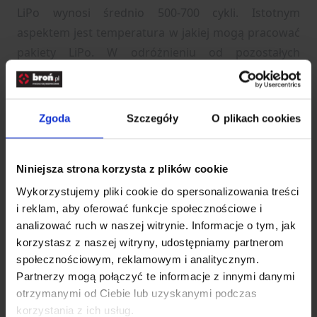
LiPo wynosi średnio 500-700 cykli. Istotnym
aspektem jest temperatura w jakiej mogą pracować
pakiety LiPo. W odróżnieniu od pozostałych
akumulatorów, ogniwa LiPo dobrze radzą sobie w
niskich temperaturach. Ładowane powinny być
natomiast w temperaturze pokojowej. Aby
Zgoda
Szczegóły
O plikach cookies
zachować dobrą kondycję akumulatorów LiPo
należy je podczas ładowania balansować przy
Niniejsza strona korzysta z plików cookie
pomocy wtyku serwisowego, który posiada
większość pakietów LiPo ( dobra ładowarka LiPo ma
Wykorzystujemy pliki cookie do spersonalizowania treści
i reklam, aby oferować funkcje społecznościowe i
wbudowany balanser ).
analizować ruch w naszej witrynie. Informacje o tym, jak
korzystasz z naszej witryny, udostępniamy partnerom
Rozwiń opis
społecznościowym, reklamowym i analitycznym.
Partnerzy mogą połączyć te informacje z innymi danymi
Dane techniczne
otrzymanymi od Ciebie lub uzyskanymi podczas
korzystania z ich usług.