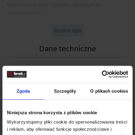
ładownicy do oporządzenia zgodnego ze
standardem MOLLE.
Rozwiń opis
Dane techniczne
Kod SKU
GF.FMA-19-022663
EAN
5902543154217
Zgoda
Szczegóły
O plikach cookies
Producent
FMA
Importer
Niniejsza strona korzysta z plików cookie
Wykorzystujemy pliki cookie do spersonalizowania treści
i reklam, aby oferować funkcje społecznościowe i