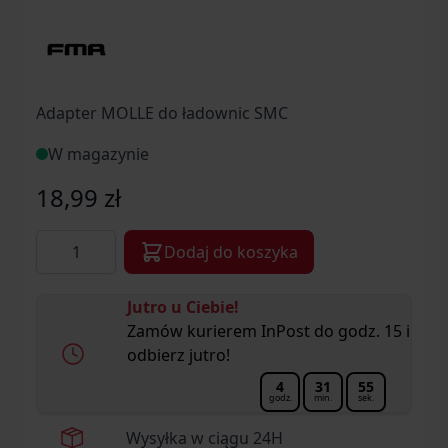
Adapter MOLLE do ładownic SMC
W magazynie
18,99 zł
Ilość
Dodaj do koszyka
Jutro u Ciebie!
Zamów kurierem InPost do godz. 15 i
odbierz jutro!
4
31
55
godz.
min.
sek.
Wysyłka w ciągu 24H