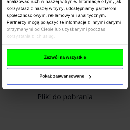
INFINITY FUND Sp z o. o.
analizować ruch w naszej witrynie. Informacje o tym, jak
Nazwa
SK
korzystasz z naszej witryny, udostępniamy partnerom
społecznościowym, reklamowym i analitycznym.
Kraj
Polska
Partnerzy mogą połączyć te informacje z innymi danymi
otrzymanymi od Ciebie lub uzyskanymi podczas
Adres
Jana Długosza 42-46
korzystania z ich usług.
Kod pocztowy
51-162
Miasto
Wrocław
Zezwól na wszystkie
E-mail
b2b@gfcorp.pl
Pokaż zaawansowane
Telefon
+48 71 778 81 12
Pliki do pobrania