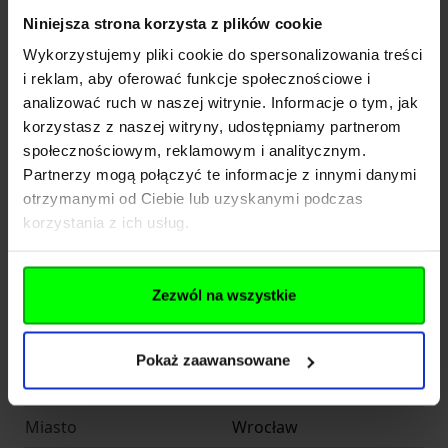
Kod pocztowy
Wrocław
Niniejsza strona korzysta z plików cookie
Wykorzystujemy pliki cookie do spersonalizowania treści
Miasto
Wrocław
i reklam, aby oferować funkcje społecznościowe i
analizować ruch w naszej witrynie. Informacje o tym, jak
E-mail
b2b@gfcorp.pl
korzystasz z naszej witryny, udostępniamy partnerom
społecznościowym, reklamowym i analitycznym.
Importer
Partnerzy mogą połączyć te informacje z innymi danymi
otrzymanymi od Ciebie lub uzyskanymi podczas
korzystania z ich usług.
INFINITY FUND Sp z o. o.
Nazwa
SK
Zezwól na wszystkie
Kraj
Polska
Adres
Jana Długosza 42-46
Pokaż zaawansowane
Kod pocztowy
51-162
Miasto
Wrocław