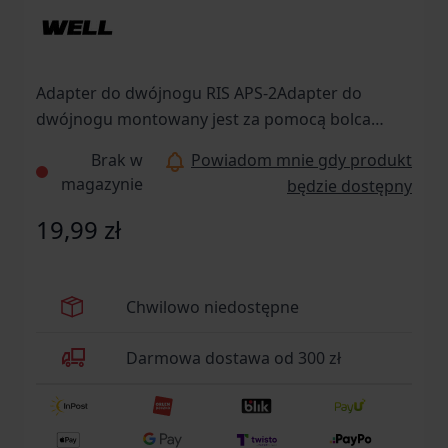
Adapter do dwójnogu RIS APS-2Adapter do
dwójnogu montowany jest za pomocą bolca
(bagnetu), tego typu montaż występuje często w
Brak w
Powiadom mnie gdy produkt
replikach karabinów wyborowych. Adapter
magazynie
będzie dostępny
posiada zestaw szyn RIS o szerokości 22mm.
Pasuje do replik MB05 i podobnych.
19,99 zł
Chwilowo niedostępne
Darmowa dostawa od 300 zł