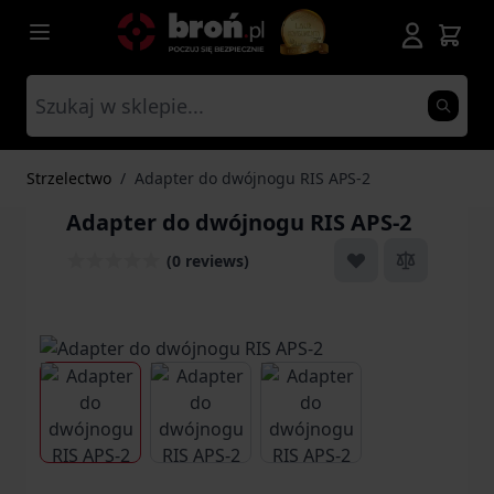
Przejdź do treści
Strzelectwo
/
Adapter do dwójnogu RIS APS-2
Adapter do dwójnogu RIS APS-2
(0 reviews)
View larger image
View larger image
View larger image