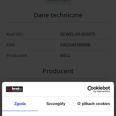
Dane techniczne
Kod SKU
GF.WEL-09-003075
EAN
5902543189066
Producent
WELL
Producent
Nazwa
GF Corp Sp. z o.o. Sp. K.
Kraj
Wrocław
Zgoda
Szczegóły
O plikach cookies
Adres
GF Corp Sp. z o.o. Sp. K.