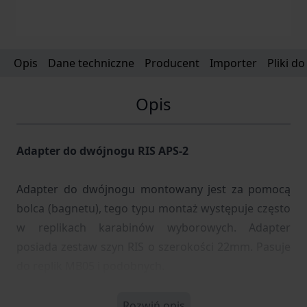
Opis
Dane techniczne
Producent
Importer
Pliki d
Opis
Adapter do dwójnogu RIS APS-2
Adapter do dwójnogu montowany jest za pomocą
bolca (bagnetu), tego typu montaż występuje często
w replikach karabinów wyborowych. Adapter
posiada zestaw szyn RIS o szerokości 22mm. Pasuje
do replik MB05 i podobnych.
Rozwiń opis