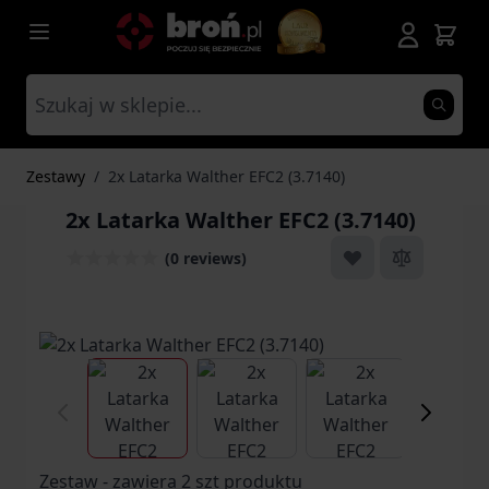
Przejdź do treści
Zestawy
/
2x Latarka Walther EFC2 (3.7140)
2x Latarka Walther EFC2 (3.7140)
(0 reviews)
View larger image
View larger image
View larger ima
Vi
Zestaw - zawiera 2 szt produktu