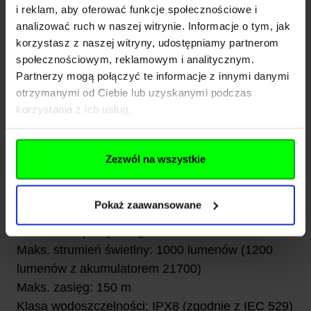
Zasilanie
i reklam, aby oferować funkcje społecznościowe i
Latarka Walther EFC2 zasilana jest dwiema
analizować ruch w naszej witrynie. Informacje o tym, jak
korzystasz z naszej witryny, udostępniamy partnerom
bateriami CR123 (3 V) lub pojedynczą baterią
społecznościowym, reklamowym i analitycznym.
18650.
Partnerzy mogą połączyć te informacje z innymi danymi
Możliwość użycia akumulatora 21700 pozwala na
otrzymanymi od Ciebie lub uzyskanymi podczas
zwiększenie maksymalnej jasności do 1200
korzystania z ich usług.
lumenów. Wodoszczelna, anodowana obudowa
aluminiowa oraz zdejmowany klips czynią latarkę
praktycznym narzędziem na co dzień.
Zezwól na wszystkie
Dane techniczne:
Ilość trybów: 6 (4 poziomy jasności + stroboskop
Pokaż zaawansowane
+ beacon)
Maks. czas pracy: 30 godzin
Maks. strumień świetlny: 1000 lumenów (1200
lumenów z akumulatorem 21700)
Maks. zasięg: 150 m
Klasa wodoszczelności: IPX8 (zgodnie z IEC 529)